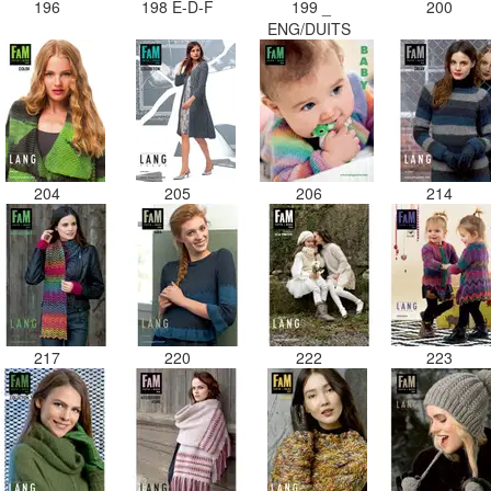
196
198 E-D-F
199 _
200
ENG/DUITS
204
205
206
214
217
220
222
223