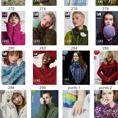
272
274
276
278
280
282
284
286
288
290
punto 1
punto 2