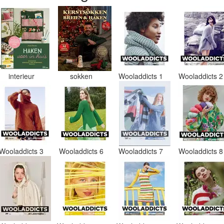
interieur
sokken
Wooladdicts 1
Wooladdicts 
Wooladdicts 3
Wooladdicts 6
Wooladdicts 7
Wooladdicts 