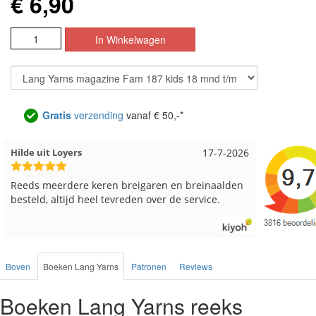
€ 6,90
Gratis
verzending
vanaf € 50,-*
Loes uit EMMELOORD
12-7-2026
Nell uit 
Snelle levering en keurig verpakt. Top.
Goed verp
Boven
Boeken Lang Yarns
Patronen
Reviews
Boeken Lang Yarns reeks