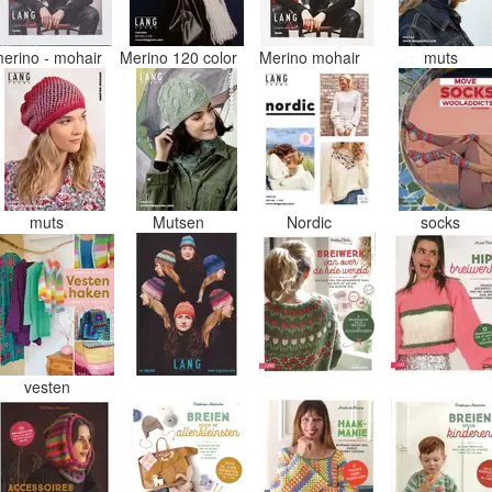
erino - mohair
Merino 120 color
Merino mohair
muts
muts
Mutsen
Nordic
socks
vesten