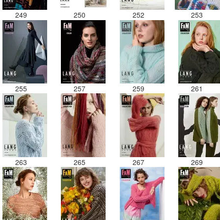
249
250
252
253
255
257
259
261
263
265
267
269