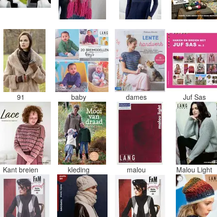
91
baby
dames
Juf Sas
Kant breien
kleding
malou
Malou Light