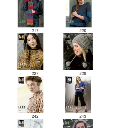
217
220
227
229
242
243