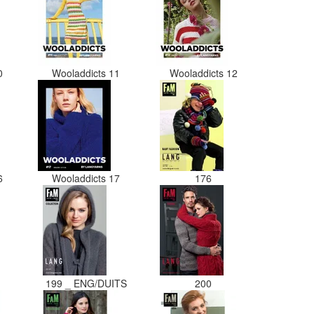
10
Wooladdicts 11
Wooladdicts 12
16
Wooladdicts 17
176
199 _ ENG/DUITS
200