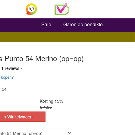
Zoeken
Sale
Garen op pendikte
s Punto 54 Merino (op=op)
 1 reviews
 kopen?
o 54
Korting 15%
€ 4,95