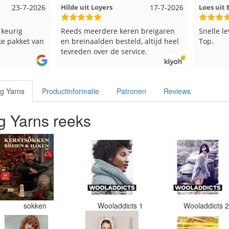
23-7-2026
Hilde uit Loyers
17-7-2026
Loes ui
 keurig
Reeds meerdere keren breigaren
Snelle l
ke pakket van
en breinaalden besteld, altijd heel
Top.
tevreden over de service.
g Yarns
Productinformatie
Patronen
Reviews
 Yarns reeks
sokken
Wooladdicts 1
Wooladdicts 