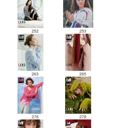
252
253
263
265
276
278