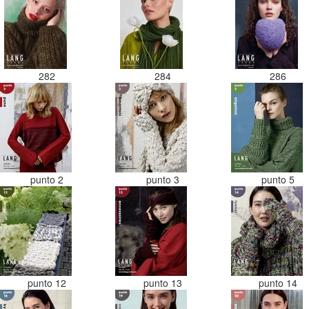
282
284
286
punto 2
punto 3
punto 5
punto 12
punto 13
punto 14