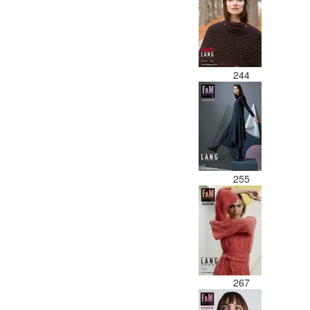
244
255
267