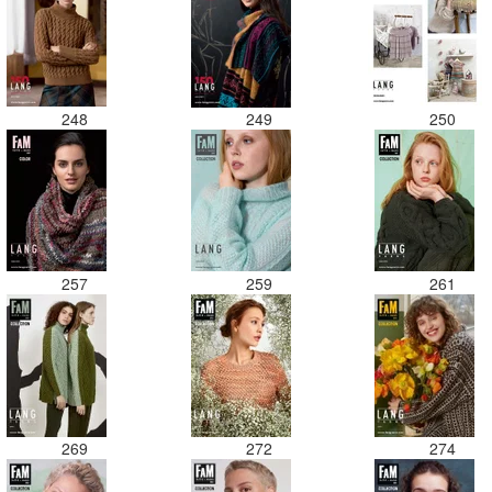
248
249
250
257
259
261
269
272
274