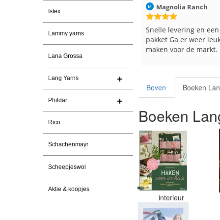
Christel Vanderlinden
30-7-2026
Magnolia Ranch
Istex
Snelle levering. En prima garen
Snelle levering en een
Lammy yarns
pakket Ga er weer leu
maken voor de markt.
Lana Grossa
Lang Yarns
Boven
Boeken Lan
Phildar
Boeken Lang
Rico
Schachenmayr
Scheepjeswol
Aktie & koopjes
interieur