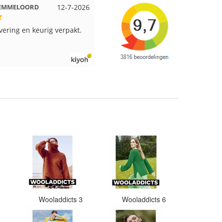
t EMMELOORD
12-7-2026
Nell uit Beuningen
12-7-202
evering en keurig verpakt.
Goed verpakt en snelgeleverd
2
Wooladdicts 3
Wooladdicts 6