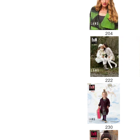
204
222
230