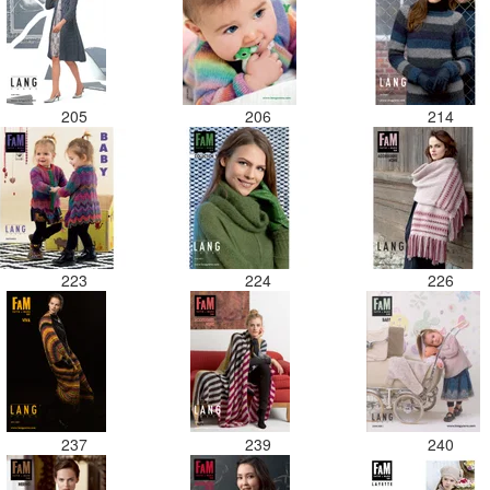
205
206
214
223
224
226
237
239
240