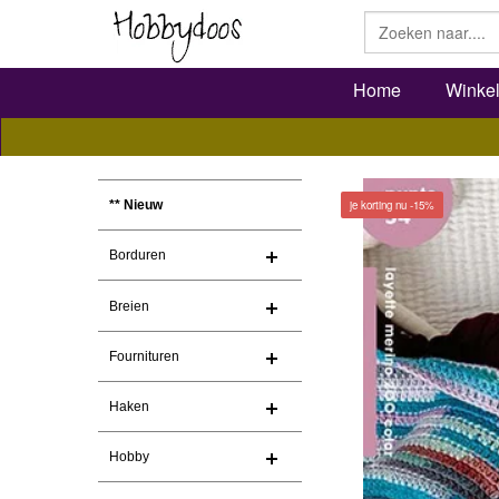
Home
Winke
je korting nu -15%
** Nieuw
Borduren
Breien
Fournituren
Haken
Hobby