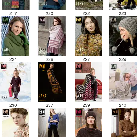
217
220
222
223
224
226
227
229
230
237
239
240