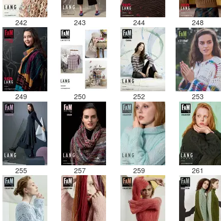
242
243
244
248
249
250
252
253
255
257
259
261