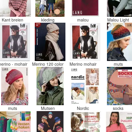
Kant breien
kleding
malou
Malou Light
erino - mohair
Merino 120 color
Merino mohair
muts
muts
Mutsen
Nordic
socks