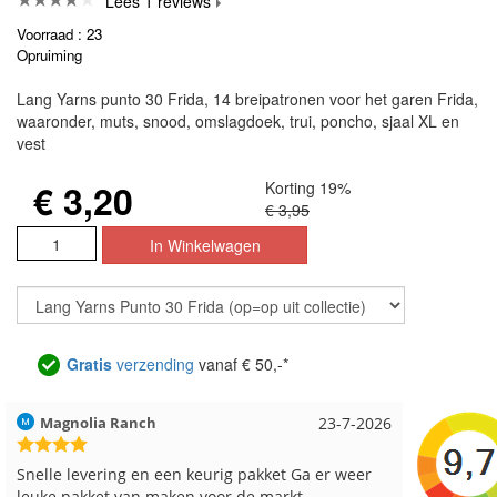
Lees 1 reviews
Voorraad : 23
Opruiming
Lang Yarns punto 30 Frida, 14 breipatronen voor het garen Frida,
waaronder, muts, snood, omslagdoek, trui, poncho, sjaal XL en
vest
€ 3,20
Korting 19%
€ 3,95
Gratis
verzending
vanaf € 50,-*
Hilde uit Loyers
17-7-2026
Loes uit
Reeds meerdere keren breigaren en breinaalden
Snelle le
besteld, altijd heel tevreden over de service.