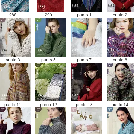
288
290
punto 1
punto 2
punto 3
punto 5
punto 7
punto 8
punto 11
punto 12
punto 13
punto 14