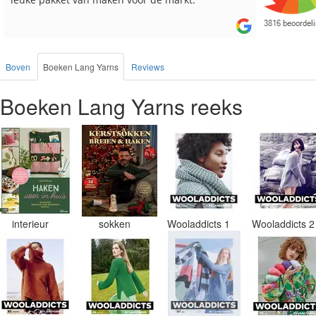
Boven
Boeken Lang Yarns
Reviews
Boeken Lang Yarns reeks
interieur
sokken
Wooladdicts 1
Wooladdicts 