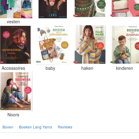
vesten
Accessoires
baby
haken
kinderen
Noors
Boven
Boeken Lang Yarns
Reviews