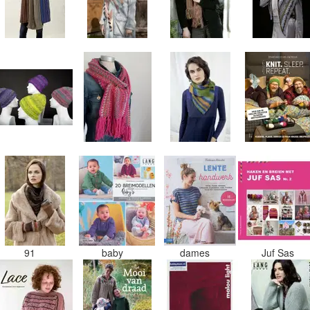
91
baby
dames
Juf Sas