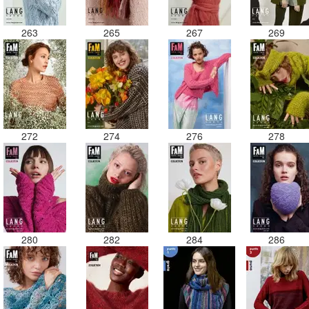
263
265
267
269
272
274
276
278
280
282
284
286