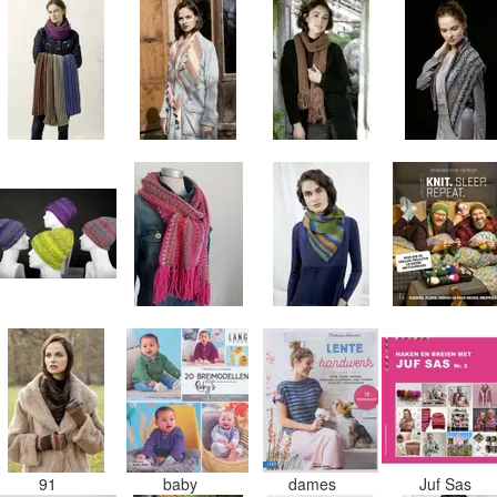
91
baby
dames
Juf Sas