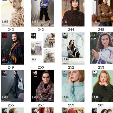
242
243
244
248
249
250
252
253
255
257
259
261