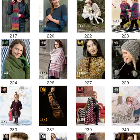
217
220
222
223
224
226
227
229
230
237
239
240