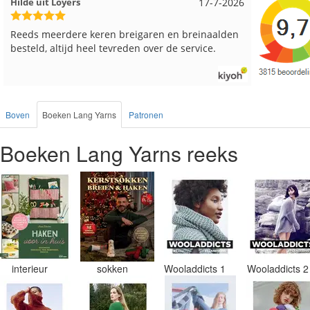
Loes uit EMMELOORD
12-7-2026
Nell uit 
Snelle levering en keurig verpakt. Top.
Goed verp
Boven
Boeken Lang Yarns
Patronen
Boeken Lang Yarns reeks
interieur
sokken
Wooladdicts 1
Wooladdicts 