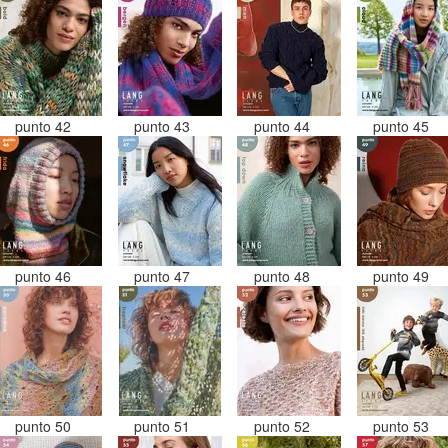
punto 42
punto 43
punto 44
punto 45
punto 46
punto 47
punto 48
punto 49
punto 50
punto 51
punto 52
punto 53