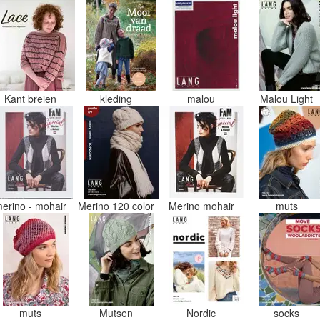
Kant breien
kleding
malou
Malou Light
erino - mohair
Merino 120 color
Merino mohair
muts
muts
Mutsen
Nordic
socks