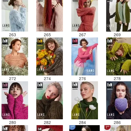
263
265
267
269
272
274
276
278
280
282
284
286