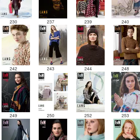
230
237
239
240
242
243
244
248
249
250
252
253