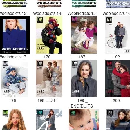
Wooladdicts 13
Wooladdicts 14
Wooladdicts 15
Wooladdicts 1
Wooladdicts 17
176
187
192
196
198 E-D-F
199 _
200
ENG/DUITS