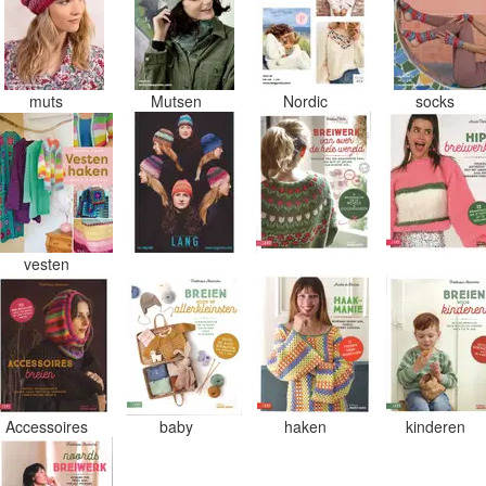
muts
Mutsen
Nordic
socks
vesten
Accessoires
baby
haken
kinderen