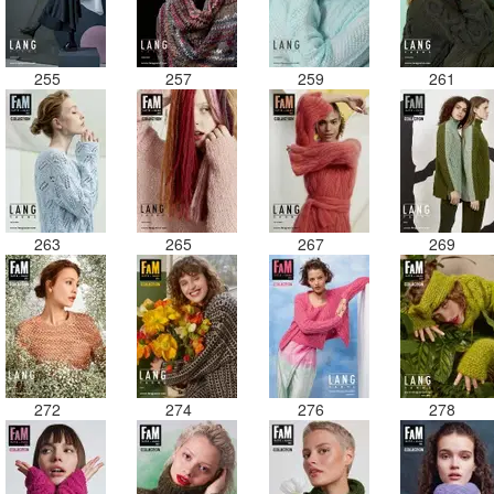
255
257
259
261
263
265
267
269
272
274
276
278