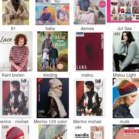
91
baby
dames
Juf Sas
Kant breien
kleding
malou
Malou Light
erino - mohair
Merino 120 color
Merino mohair
muts