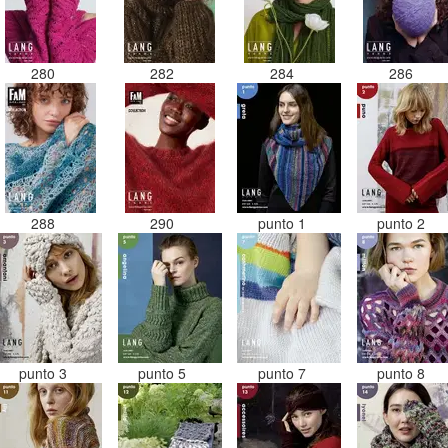
280
282
284
286
288
290
punto 1
punto 2
punto 3
punto 5
punto 7
punto 8