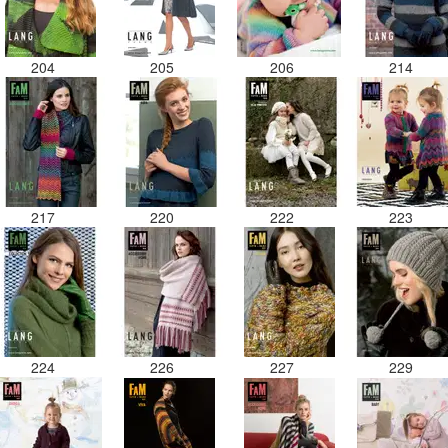
204
205
206
214
217
220
222
223
224
226
227
229