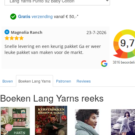
Gratis
verzending
vanaf € 50,-*
Hilde uit Loyers
17-7-2026
Loes uit
Reeds meerdere keren breigaren en breinaalden
Snelle le
besteld, altijd heel tevreden over de service.
Boven
Boeken Lang Yarns
Patronen
Reviews
Boeken Lang Yarns reeks