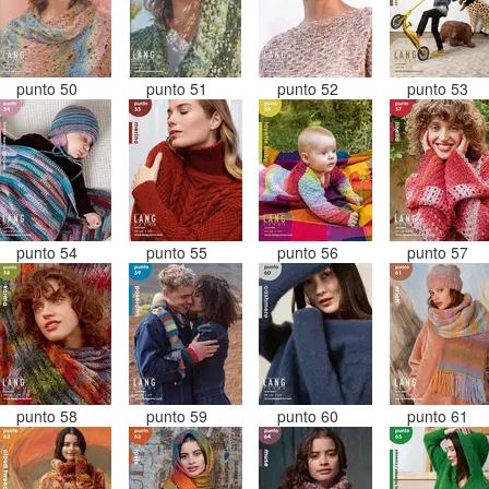
punto 50
punto 51
punto 52
punto 53
punto 54
punto 55
punto 56
punto 57
punto 58
punto 59
punto 60
punto 61