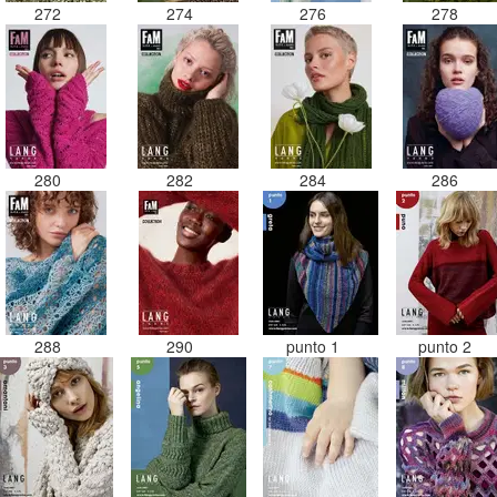
272
274
276
278
280
282
284
286
288
290
punto 1
punto 2