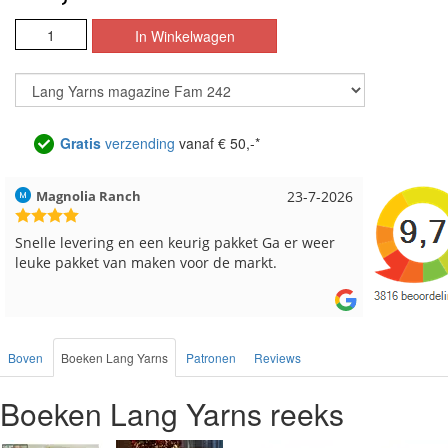
Gratis
verzending
vanaf € 50,-*
Hilde uit Loyers
17-7-2026
Loes uit
Reeds meerdere keren breigaren en breinaalden
Snelle le
besteld, altijd heel tevreden over de service.
Boven
Boeken Lang Yarns
Patronen
Reviews
Boeken Lang Yarns reeks