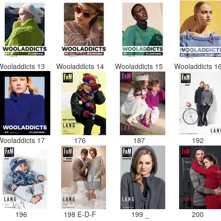
Wooladdicts 13
Wooladdicts 14
Wooladdicts 15
Wooladdicts 1
Wooladdicts 17
176
187
192
196
198 E-D-F
199 _
200