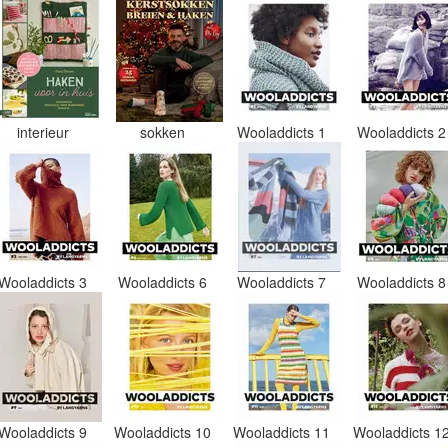
interieur
sokken
Wooladdicts 1
Wooladdicts 
Wooladdicts 3
Wooladdicts 6
Wooladdicts 7
Wooladdicts 
Wooladdicts 9
Wooladdicts 10
Wooladdicts 11
Wooladdicts 1