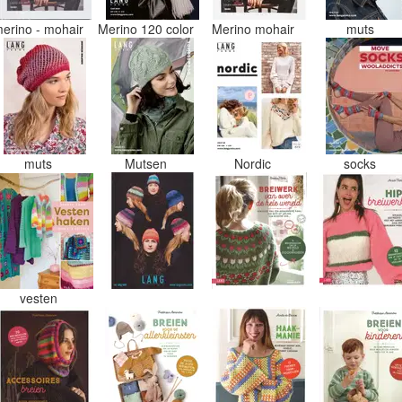
erino - mohair
Merino 120 color
Merino mohair
muts
muts
Mutsen
Nordic
socks
vesten