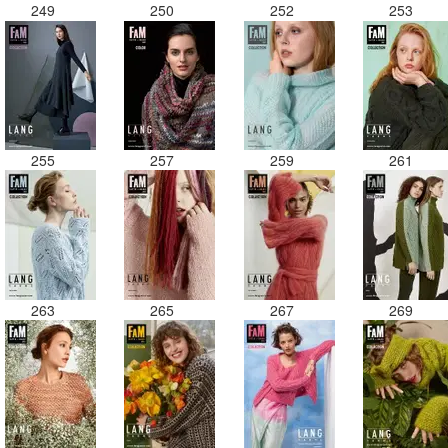
249
250
252
253
255
257
259
261
263
265
267
269