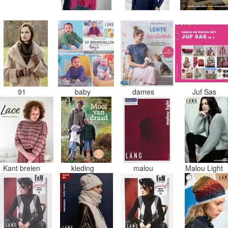
91
baby
dames
Juf Sas
Kant breien
kleding
malou
Malou Light