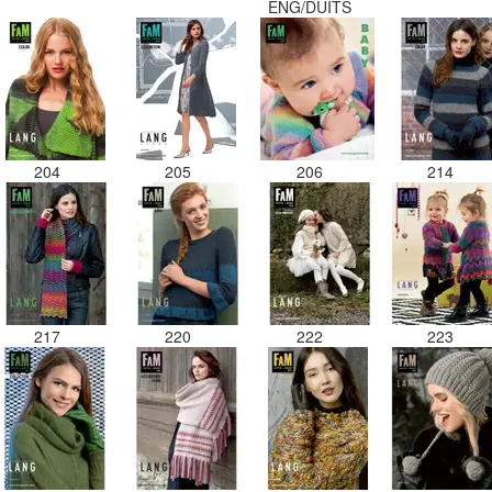
ENG/DUITS
204
205
206
214
217
220
222
223