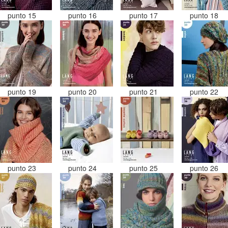
punto 15
punto 16
punto 17
punto 18
punto 19
punto 20
punto 21
punto 22
punto 23
punto 24
punto 25
punto 26