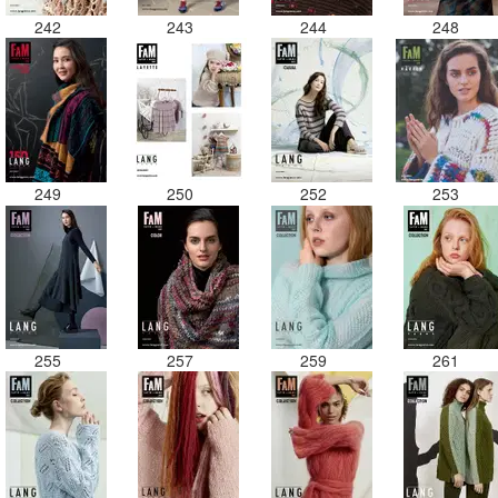
242
243
244
248
249
250
252
253
255
257
259
261