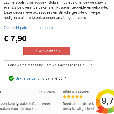
zachte sjaals, omslagdoek, stola's, modieus driehoekige shawls
evenals betoverende dekens en kussens, gebreide en gehaakte.
Deze decoratieve accessoires en stijlvolle gestikte ontwerpen
nodigen u uit om te ontspannen en zich goed voelen.
Overzicht patronen uit dit boek
€ 7,90
Gratis
verzending
vanaf € 50,-*
Hilde uit Loyers
17-7-2026
Loes uit
Reeds meerdere keren breigaren en breinaalden
Snelle le
besteld, altijd heel tevreden over de service.