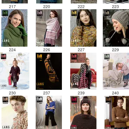
217
220
222
223
224
226
227
229
230
237
239
240