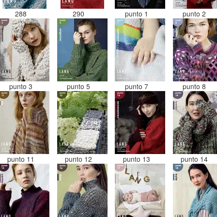
288
290
punto 1
punto 2
punto 3
punto 5
punto 7
punto 8
punto 11
punto 12
punto 13
punto 14