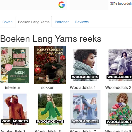
Boven
Boeken Lang Yarns
Patronen
Reviews
Boeken Lang Yarns reeks
interieur
sokken
Wooladdicts 1
Wooladdicts 
Wooladdicts 3
Wooladdicts 6
Wooladdicts 7
Wooladdicts 