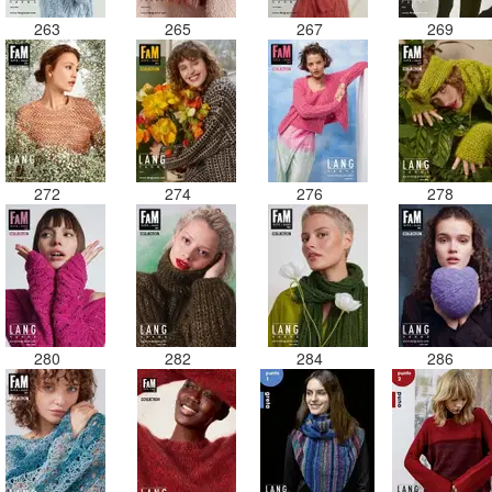
263
265
267
269
272
274
276
278
280
282
284
286