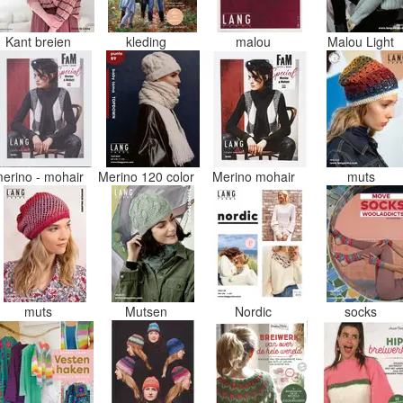
Kant breien
kleding
malou
Malou Light
erino - mohair
Merino 120 color
Merino mohair
muts
muts
Mutsen
Nordic
socks