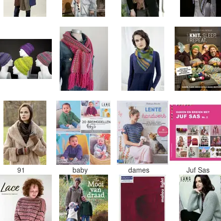
91
baby
dames
Juf Sas