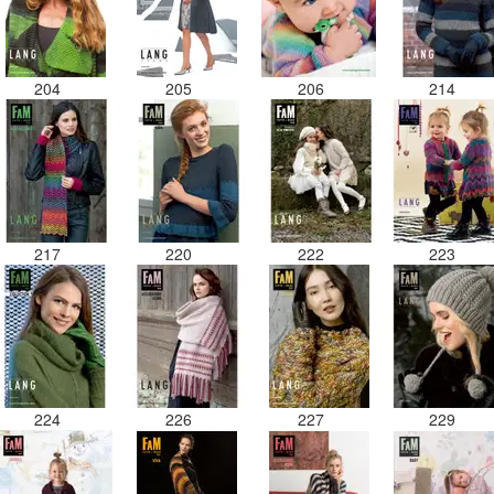
204
205
206
214
217
220
222
223
224
226
227
229