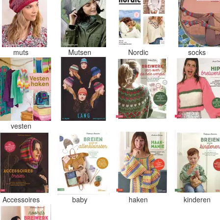
muts
Mutsen
Nordic
socks
vesten
Accessoires
baby
haken
kinderen