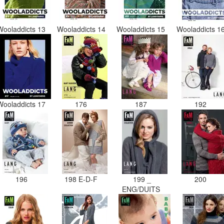
Wooladdicts 13
Wooladdicts 14
Wooladdicts 15
Wooladdicts 1
Wooladdicts 17
176
187
192
196
198 E-D-F
199 _
200
ENG/DUITS