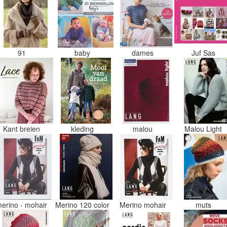
91
baby
dames
Juf Sas
Kant breien
kleding
malou
Malou Light
erino - mohair
Merino 120 color
Merino mohair
muts