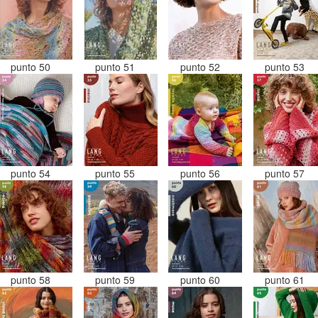
punto 50
punto 51
punto 52
punto 53
punto 54
punto 55
punto 56
punto 57
punto 58
punto 59
punto 60
punto 61