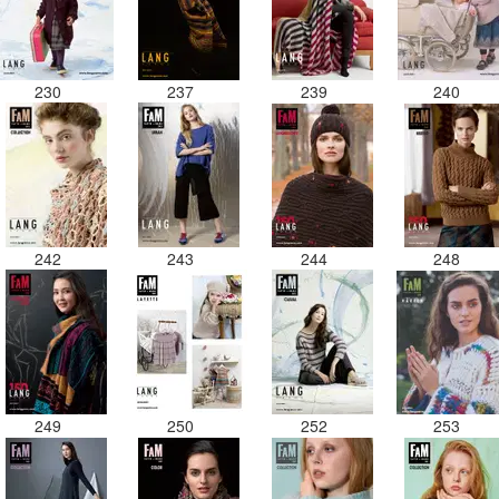
230
237
239
240
242
243
244
248
249
250
252
253