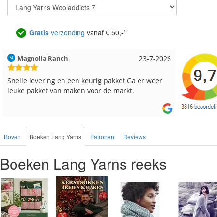
Gratis
verzending
vanaf € 50,-*
Hilde uit Loyers
17-7-2026
Loes uit
Reeds meerdere keren breigaren en breinaalden
Snelle le
besteld, altijd heel tevreden over de service.
Boven
Boeken Lang Yarns
Patronen
Reviews
Boeken Lang Yarns reeks