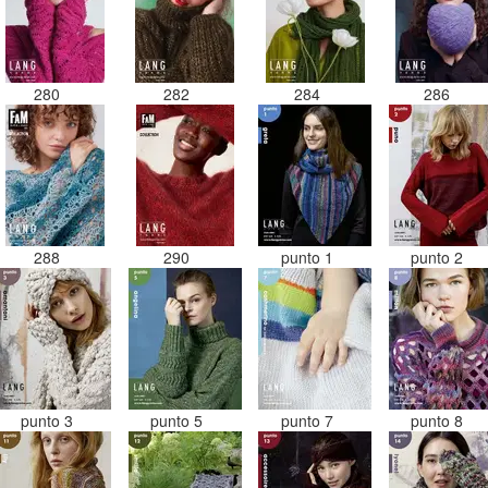
280
282
284
286
288
290
punto 1
punto 2
punto 3
punto 5
punto 7
punto 8