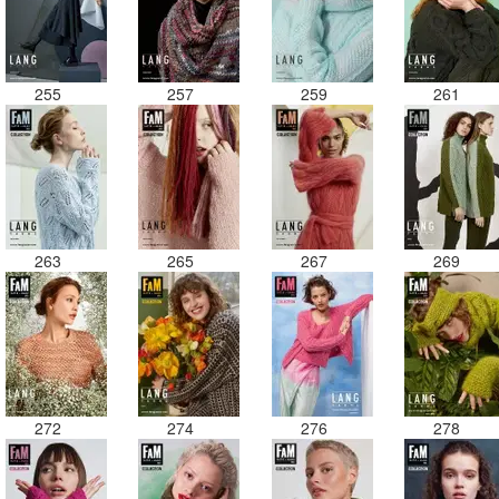
255
257
259
261
263
265
267
269
272
274
276
278