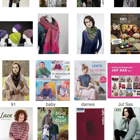
91
baby
dames
Juf Sas