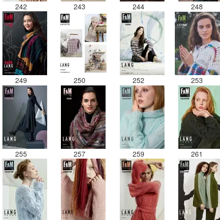
242
243
244
248
249
250
252
253
255
257
259
261