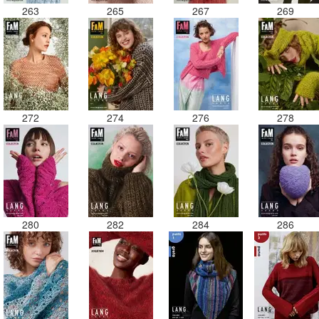
263
265
267
269
272
274
276
278
280
282
284
286