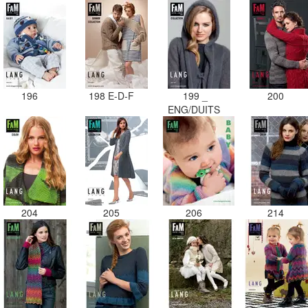
196
198 E-D-F
199 _
200
ENG/DUITS
204
205
206
214