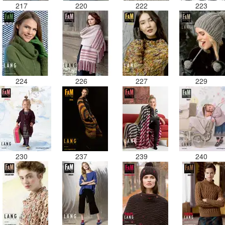
217
220
222
223
224
226
227
229
230
237
239
240