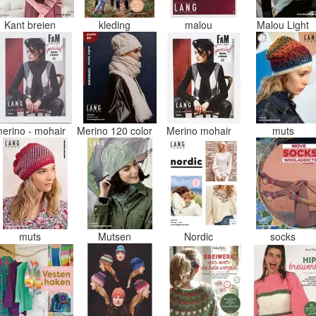
Kant breien
kleding
malou
Malou Light
erino - mohair
Merino 120 color
Merino mohair
muts
muts
Mutsen
Nordic
socks