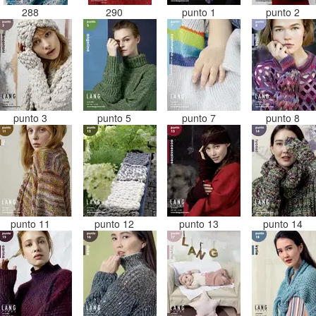
288
290
punto 1
punto 2
punto 3
punto 5
punto 7
punto 8
punto 11
punto 12
punto 13
punto 14