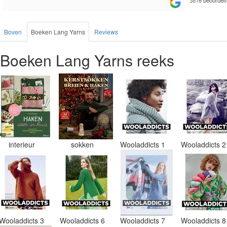
Boven
Boeken Lang Yarns
Reviews
Boeken Lang Yarns reeks
interieur
sokken
Wooladdicts 1
Wooladdicts 
Wooladdicts 3
Wooladdicts 6
Wooladdicts 7
Wooladdicts 