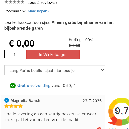
Lees 2 reviews
Voorraad : 28
Meer kopen?
Leaflet haakpatroon sjaal
Alleen gratis bij afname van het
bijbehorende garen
€ 0,00
Korting 100%
€ 0,50
Gratis
verzending
vanaf € 50,-*
Hilde uit Loyers
17-7-2026
Loes uit
Reeds meerdere keren breigaren en breinaalden
Snelle le
besteld, altijd heel tevreden over de service.