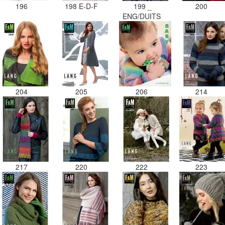
196
198 E-D-F
199 _
200
ENG/DUITS
204
205
206
214
217
220
222
223