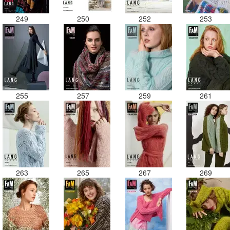
249
250
252
253
255
257
259
261
263
265
267
269