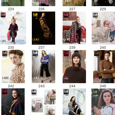
224
226
227
229
230
237
239
240
242
243
244
248