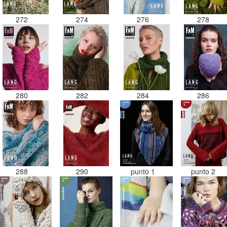
272
274
276
278
280
282
284
286
288
290
punto 1
punto 2