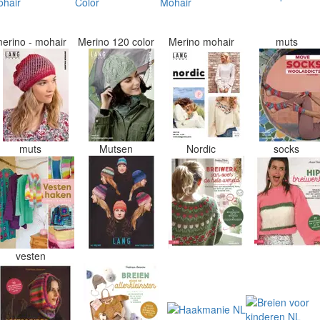
erino - mohair
Merino 120 color
Merino mohair
muts
muts
Mutsen
Nordic
socks
vesten