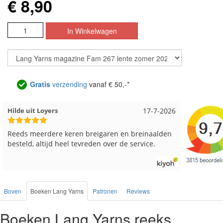
€ 8,90
Gratis
verzending
vanaf € 50,-*
Loes uit EMMELOORD
12-7-2026
Nell uit 
Snelle levering en keurig verpakt. Top.
Goed verp
Boven
Boeken Lang Yarns
Patronen
Reviews
Boeken Lang Yarns reeks