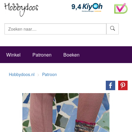
Zoeke
Winkel
Patronen
Boeken
Hobbydoos.nl
Patroon