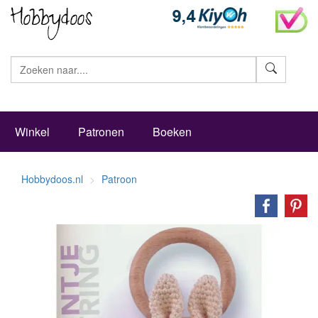
Zoeke
Winkel
Patronen
Boeken
Hobbydoos.nl
Patroon