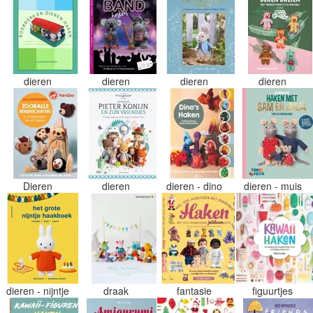
dieren
dieren
dieren
dieren
Dieren
dieren
dieren - dino
dieren - muis
dieren - nijntje
draak
fantasie
figuurtjes