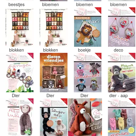
beestjes
bloemen
bloemen
bloemen
blokken
blokken
boekje
deco
Dier
Dier
Dier
dier - aap