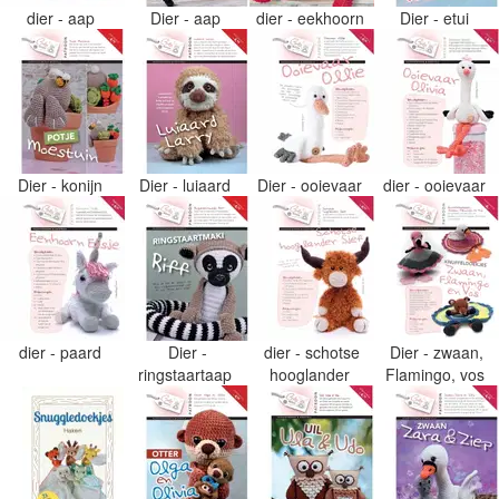
dier - aap
Dier - aap
dier - eekhoorn
Dier - etui
Dier - konijn
Dier - luiaard
Dier - ooievaar
dier - ooievaar
dier - paard
Dier -
dier - schotse
Dier - zwaan,
ringstaartaap
hooglander
Flamingo, vos