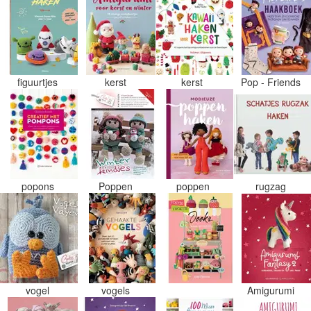
figuurtjes
kerst
kerst
Pop - Friends
popons
Poppen
poppen
rugzag
vogel
vogels
Amigurumi