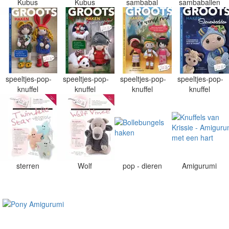
Kubus
Kubus
sambabal
sambaballen
speeltjes-pop-
speeltjes-pop-
speeltjes-pop-
speeltjes-pop-
knuffel
knuffel
knuffel
knuffel
sterren
Wolf
pop - dieren
Amigurumi