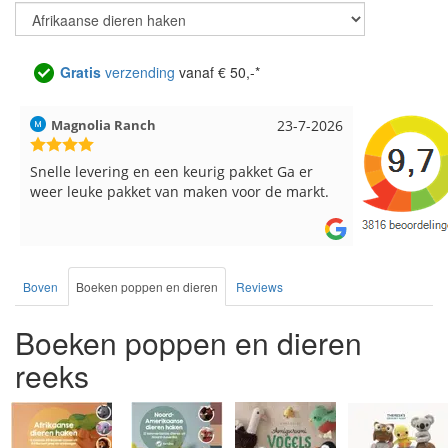
Gratis
verzending
vanaf € 50,-*
Hilde uit Loyers
17-7-2026
Loes uit 
Reeds meerdere keren breigaren en
Snelle leve
breinaalden besteld, altijd heel tevreden over
de service.
Boven
Boeken poppen en dieren
Reviews
Boeken poppen en dieren
reeks