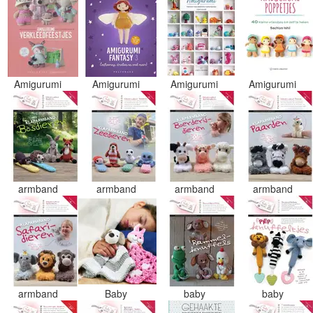
Amigurumi
Amigurumi
Amigurumi
Amigurumi
armband
armband
armband
armband
armband
Baby
baby
baby