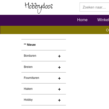
Home
Winke
O
** Nieuw
Borduren
Breien
Fournituren
Haken
Hobby