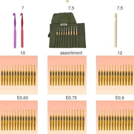
7
7,5
7,5
10
assortiment
12
E0,60
E0,75
E0,9