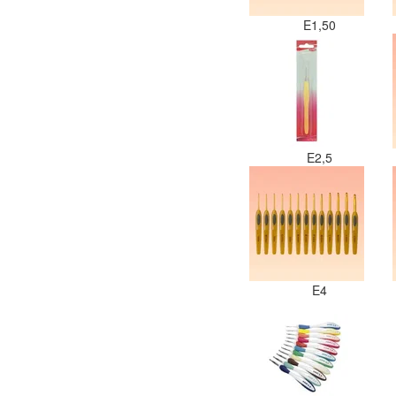
E1,50
E2,5
E4