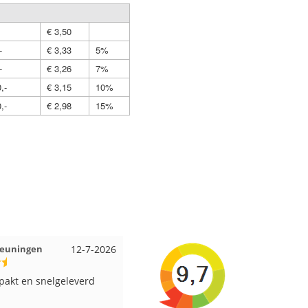
€ 3,50
-
€ 3,33
5%
-
€ 3,26
7%
,-
€ 3,15
10%
,-
€ 2,98
15%
Beuningen
12-7-2026
Wendy uit Amsterdam
11-7-2026
pakt en snelgeleverd
Ruime keus aan viltwol, mooie
kleuren en goede kwaliteit. Snel