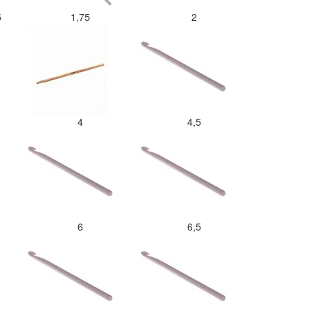
verhouding.
5
1,75
2
4
4,5
6
6,5