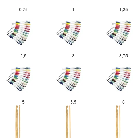
0,75
1
1,25
2,5
3
3,75
5
5,5
6