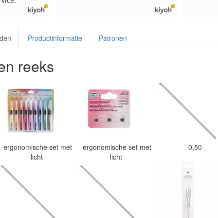
vice.
lden
Productinformatie
Patronen
en reeks
ergonomische set met
ergonomische set met
0,50
licht
licht