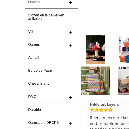
Naaien
Stoffen en te bewerken
artikelen
Vilt
Garens
Adriafil
Borgo de Pazzi
Cheval Blanc
DMC
026
Magnolia Ranch
23-7-2026
Hilde uit Loyers
Durable
n
Snelle levering en een keurig
Reeds meerdere ker
Garnstudio DROPS
pakket Ga er weer leuke pakket
en breinaalden beste