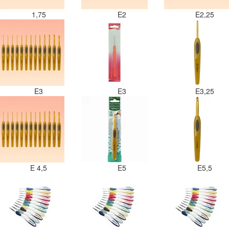
1,75
E2
E2,25
E3
E3
E3,25
E 4,5
E5
E5,5