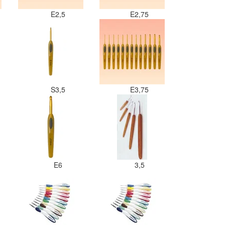
E2,5
E2,75
S3,5
E3,75
E6
3,5