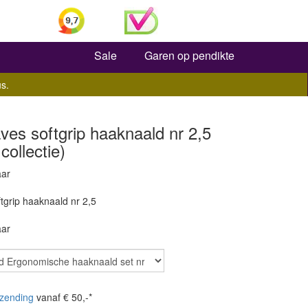
Zoeken
Sale
Garen op pendikte
s.
ves softgrip haaknaald nr 2,5
collectie)
aar
tgrip haaknaald nr 2,5
aar
zending
vanaf € 50,-*