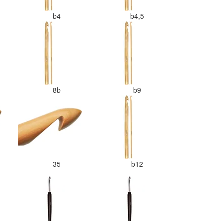
b4
b4,5
8b
b9
35
b12