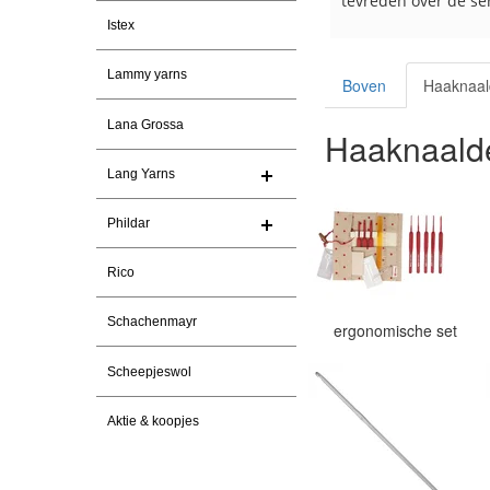
van maken voor de markt.
tevreden over de ser
Istex
Lammy yarns
Boven
Haaknaa
Lana Grossa
Haaknaald
Lang Yarns
Phildar
Rico
Schachenmayr
ergonomische set
Scheepjeswol
Aktie & koopjes