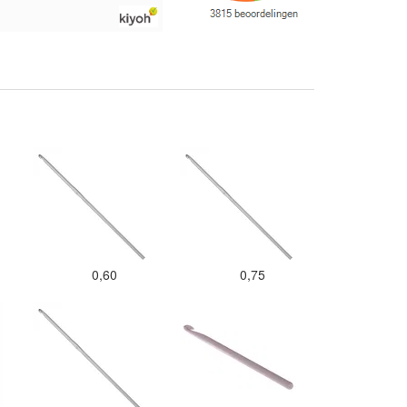
verzonden. Enigste wat ik een
beetje jammer vind is dat alles los
in een doos word gedaan. Had
veel verschillende kleuren blauw
en paars besteld en dat word zo
los in een doos gestopt. Geen
kleur codes en de vezels waren in
elkaar gaan zitten. Moet nu zelf
uitzoeken welke kleurcode bij
welke bol hoort. Had ook 3x 50
gram zwart besteld maar door de
andere bollen zitten er nu
verschillende kleuren vezels in
het zwart. Dat vind ik erg jammer.
Als ik nu wil nabestellen moet ik
maar hopen dat ik de juiste
0,60
0,75
kleurcode bij de juiste bol heb
gedaan. Misschien een tip om de
kleuren apart in te pakken met
een sticker welke kleur het is?
Desondanks zou ik deze shop
zeker wel aanbevelen wat betreft
de viltwol. Goede prijs/kwaliteit