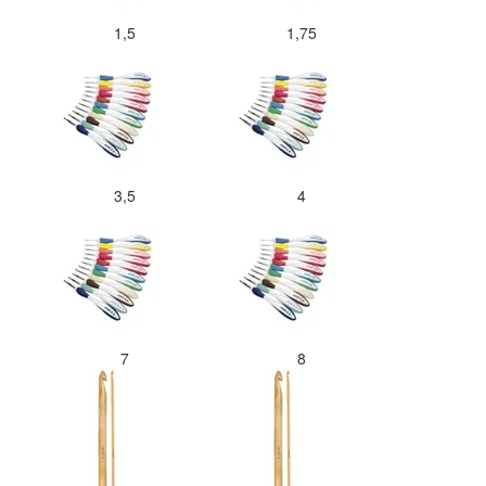
1,5
1,75
3,5
4
7
8