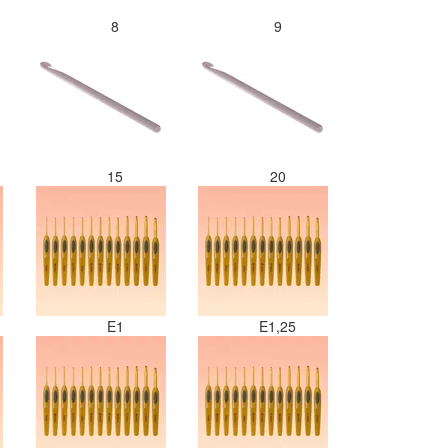
8
9
15
20
E1
E1,25