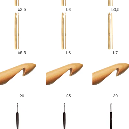
b2,5
b3
b3,5
b5,5
b6
b7
20
25
30