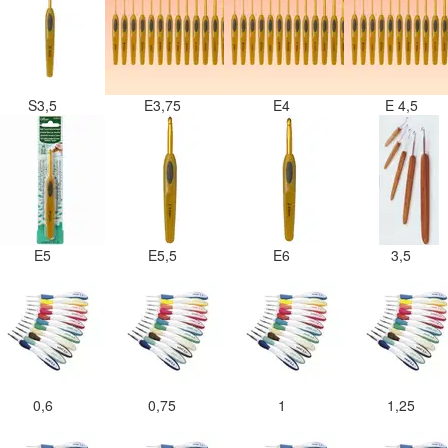
S3,5
E3,75
E4
E 4,5
E5
E5,5
E6
3,5
0,6
0,75
1
1,25