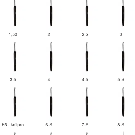
1,50
2
2,5
3
3,5
4
4,5
5-S
E5 - knitpro
6-S
7-S
8-S