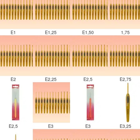
E1
E1,25
E1,50
1,75
E2
E2,25
E2,5
E2,75
E2,5
E3
E3
E3,25