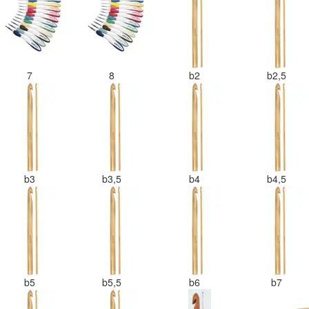
7
8
b2
b2,5
b3
b3,5
b4
b4,5
b5
b5,5
b6
b7