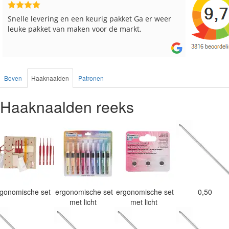
Reeds meerdere keren breigaren en breinaalden
Snelle le
besteld, altijd heel tevreden over de service.
Boven
Haaknaalden
Patronen
Haaknaalden reeks
rgonomische set
ergonomische set
ergonomische set
0,50
met licht
met licht