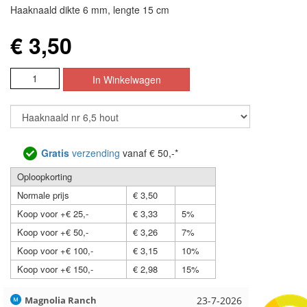
Haaknaald dikte 6 mm, lengte 15 cm
€ 3,50
Gratis
verzending
vanaf € 50,-*
Oploopkorting
Normale prijs
€ 3,50
Koop voor +€ 25,-
€ 3,33
5%
Koop voor +€ 50,-
€ 3,26
7%
Koop voor +€ 100,-
€ 3,15
10%
Koop voor +€ 150,-
€ 2,98
15%
Hilde uit Loyers
17-7-2026
Loes uit