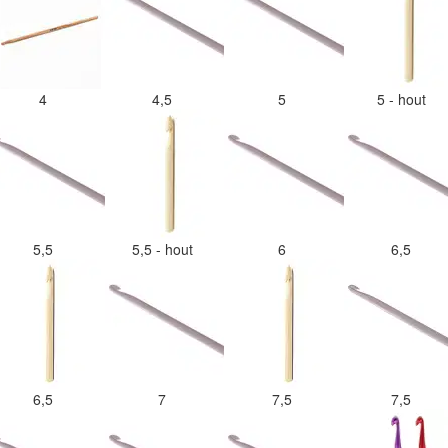
4
4,5
5
5 - hout
5,5
5,5 - hout
6
6,5
6,5
7
7,5
7,5