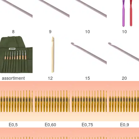
8
9
10
10
assortiment
12
15
20
E0,5
E0,60
E0,75
E0,9