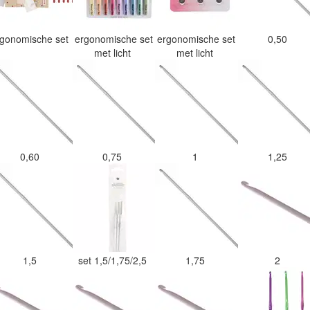
rgonomische set
ergonomische set
ergonomische set
0,50
met licht
met licht
0,60
0,75
1
1,25
1,5
set 1,5/1,75/2,5
1,75
2