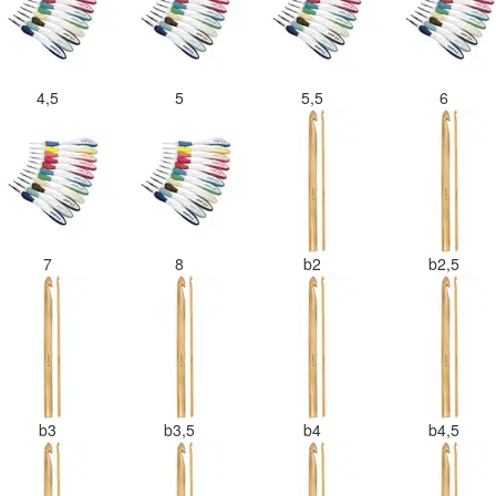
4,5
5
5,5
6
7
8
b2
b2,5
b3
b3,5
b4
b4,5