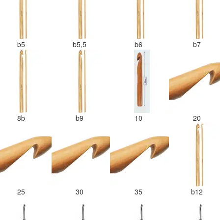
b5
b5,5
b6
b7
8b
b9
10
20
25
30
35
b12