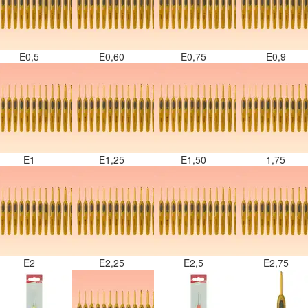
E0,5
E0,60
E0,75
E0,9
E1
E1,25
E1,50
1,75
E2
E2,25
E2,5
E2,75