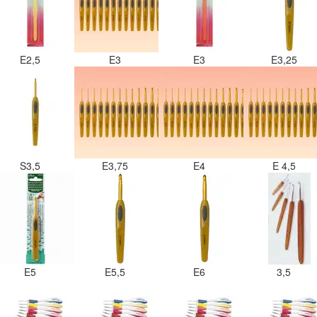
E2,5
E3
E3
E3,25
S3,5
E3,75
E4
E 4,5
E5
E5,5
E6
3,5