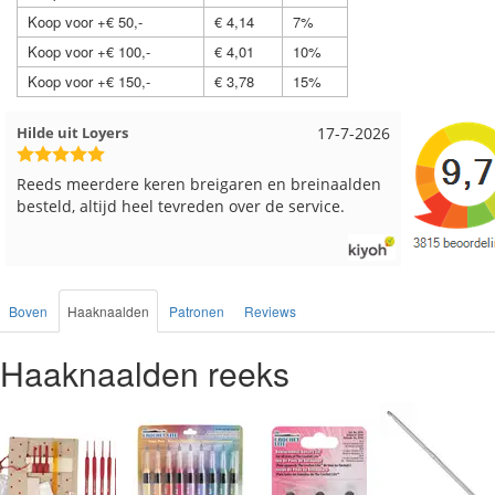
Koop voor +€ 50,-
€ 4,14
7%
Koop voor +€ 100,-
€ 4,01
10%
Koop voor +€ 150,-
€ 3,78
15%
Loes uit EMMELOORD
12-7-2026
Nell uit 
Snelle levering en keurig verpakt. Top.
Goed verp
Boven
Haaknaalden
Patronen
Reviews
Haaknaalden reeks