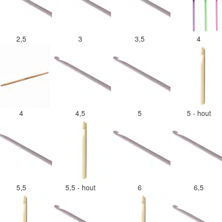
2,5
3
3,5
4
4
4,5
5
5 - hout
5,5
5,5 - hout
6
6,5