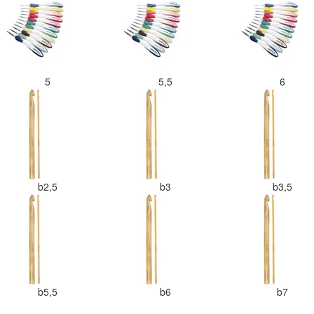
5
5,5
6
b2,5
b3
b3,5
b5,5
b6
b7