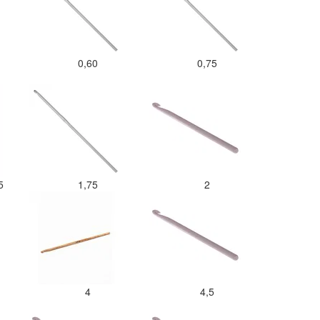
0,60
0,75
,5
1,75
2
4
4,5