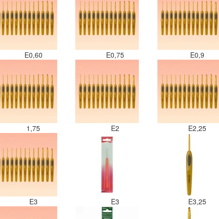
E0,60
E0,75
E0,9
1,75
E2
E2,25
E3
E3
E3,25