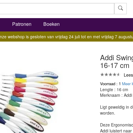
l
Patronen
Boeken
nze webshop is gesloten van vrijdag 24 juli tot en met vrijdag 7 augustu
Addi Swin
16-17 cm
Lees
Voorraad : 1
Meer 
Lengte : 16 cm
Merknaam : Addi
Ligt geweldig in 
worden.
Deze Ergonomisch
Addi luistert naa