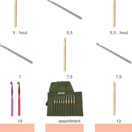
5 - hout
5,5
5,5 - hout
7
7,5
7,5
10
assortiment
12