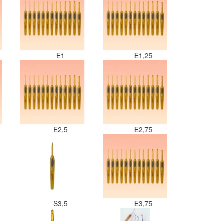
E1
E1,25
E2,5
E2,75
S3,5
E3,75