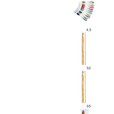
4,5
b2
b5