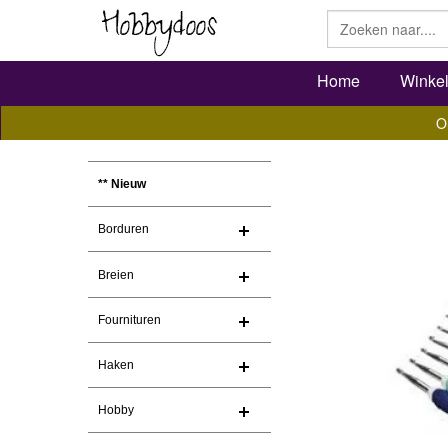
Home
Winke
O
** Nieuw
Borduren
Breien
Fournituren
Haken
Hobby