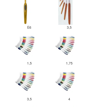
E6
3,5
1,5
1,75
3,5
4