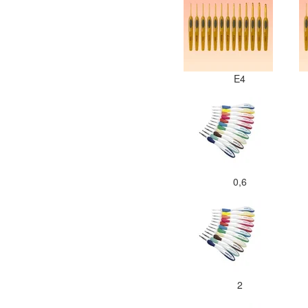
E4
0,6
2