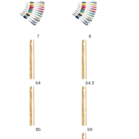
7
8
b4
b4,5
8b
b9