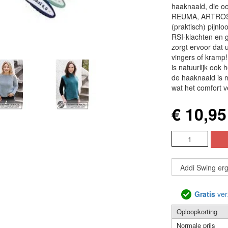
haaknaald, die oo
REUMA, ARTROSE
(praktisch) pijn
RSI-klachten en 
zorgt ervoor dat 
vingers of kramp!
is natuurlijk ook
de haaknaald is 
wat het comfort v
€ 10,95
Gratis
ver
Oploopkorting
Normale prijs