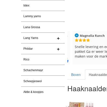
Istex
Lammy yarns
Lana Grossa
Christel Vanderlinden
30-7-2026
Magnolia Ranch
Lang Yarns
Snelle levering. En prima garen
Snelle levering en een
Phildar
pakket Ga er weer leu
maken voor de markt.
Rico
Schachenmayr
Boven
Haaknaald
Scheepjeswol
Haaknaalde
Aktie & koopjes