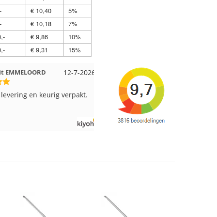
-
€ 10,40
5%
-
€ 10,18
7%
,-
€ 9,86
10%
,-
€ 9,31
15%
t EMMELOORD
12-7-2026
Nell uit Beuningen
12-7-202
evering en keurig verpakt.
Goed verpakt en snelgeleverd