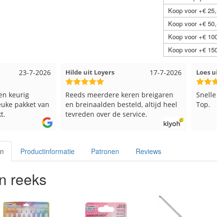
Koop voor +€ 25,
Koop voor +€ 50,
Koop voor +€ 100
Koop voor +€ 150
23-7-2026
Hilde uit Loyers
17-7-2026
Loes ui
 keurig
Reeds meerdere keren breigaren
Snelle l
ke pakket van
en breinaalden besteld, altijd heel
Top.
tevreden over de service.
en
Productinformatie
Patronen
Reviews
n reeks