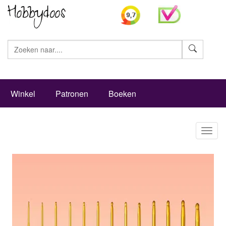
Zoeke
Winkel
Patronen
Boeken
Toggl
naviga