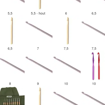
5,5
5,5 - hout
6
6,5
6,5
7
7,5
7,5
8
9
10
10