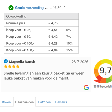
Gratis
verzending
vanaf € 50,-*
Oploopkorting
Normale prijs
€ 4,75
Koop voor +€ 25,-
€ 4,51
5%
Koop voor +€ 50,-
€ 4,42
7%
Koop voor +€ 100,-
€ 4,28
10%
Koop voor +€ 150,-
€ 4,04
15%
Hilde uit Loyers
17-7-2026
Loes uit
Reeds meerdere keren breigaren en breinaalden
Snelle le
besteld, altijd heel tevreden over de service.
Boven
Haaknaalden
Patronen
Reviews