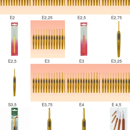
E2
E2,25
E2,5
E2,75
E2,5
E3
E3
E3,25
S3,5
E3,75
E4
E 4,5