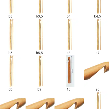
b3
b3,5
b4
b4,5
b5
b5,5
b6
b7
8b
b9
10
20