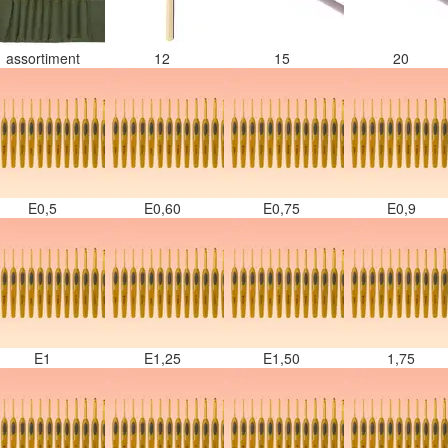
assortiment
12
15
20
E0,5
E0,60
E0,75
E0,9
E1
E1,25
E1,50
1,75