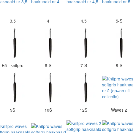
3,5
4
4,5
5-S
E5 - knitpro
6-S
7-S
8-S
9S
10S
12S
Waves 2