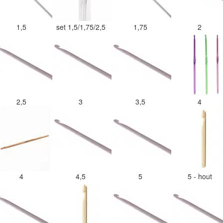
1,5
set 1,5/1,75/2,5
1,75
2
2,5
3
3,5
4
4
4,5
5
5 - hout