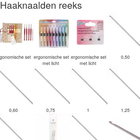
Haaknaalden reeks
rgonomische set
ergonomische set
ergonomische set
0,50
met licht
met licht
0,60
0,75
1
1,25