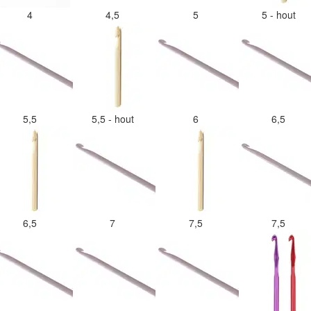
4
4,5
5
5 - hout
5,5
5,5 - hout
6
6,5
6,5
7
7,5
7,5