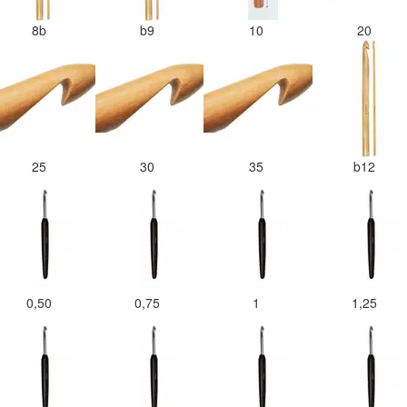
8b
b9
10
20
25
30
35
b12
0,50
0,75
1
1,25