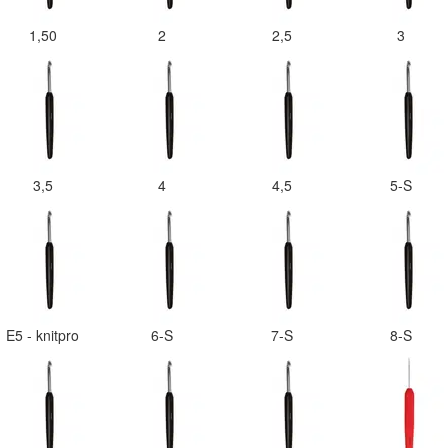
1,50
2
2,5
3
3,5
4
4,5
5-S
E5 - knitpro
6-S
7-S
8-S