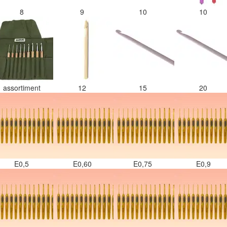
8
9
10
10
assortiment
12
15
20
E0,5
E0,60
E0,75
E0,9