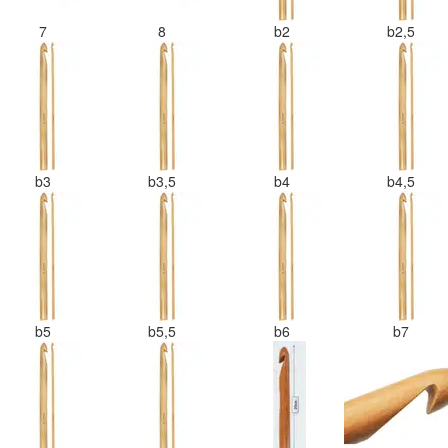
7
8
b2
b2,5
b3
b3,5
b4
b4,5
b5
b5,5
b6
b7