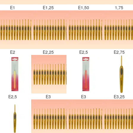
E1
E1,25
E1,50
1,75
E2
E2,25
E2,5
E2,75
E2,5
E3
E3
E3,25