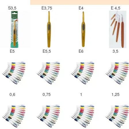
S3,5
E3,75
E4
E 4,5
E5
E5,5
E6
3,5
0,6
0,75
1
1,25