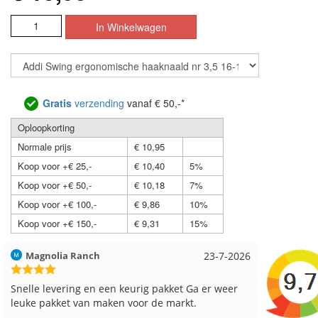
Gratis
verzending
vanaf € 50,-*
Oploopkorting
Normale prijs
€ 10,95
Koop voor +€ 25,-
€ 10,40
5%
Koop voor +€ 50,-
€ 10,18
7%
Koop voor +€ 100,-
€ 9,86
10%
Koop voor +€ 150,-
€ 9,31
15%
Hilde uit Loyers
17-7-2026
Loes uit
Reeds meerdere keren breigaren en breinaalden
Snelle le
besteld, altijd heel tevreden over de service.