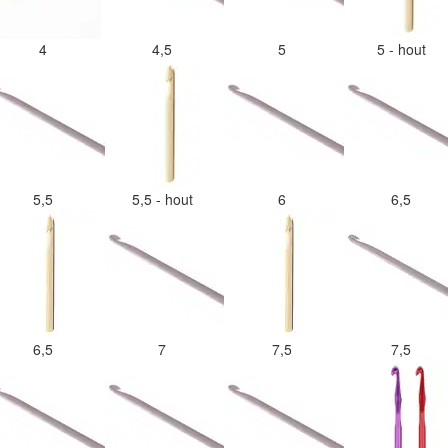
4
4,5
5
5 - hout
5,5
5,5 - hout
6
6,5
6,5
7
7,5
7,5