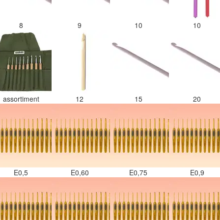
8
9
10
10
assortiment
12
15
20
E0,5
E0,60
E0,75
E0,9