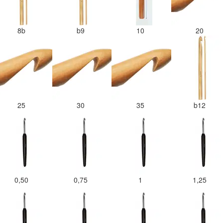
8b
b9
10
20
25
30
35
b12
0,50
0,75
1
1,25