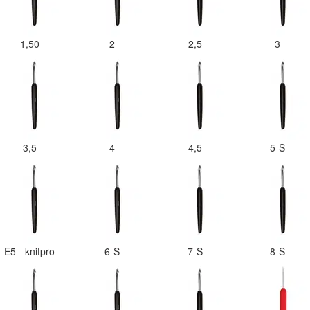
1,50
2
2,5
3
3,5
4
4,5
5-S
E5 - knitpro
6-S
7-S
8-S