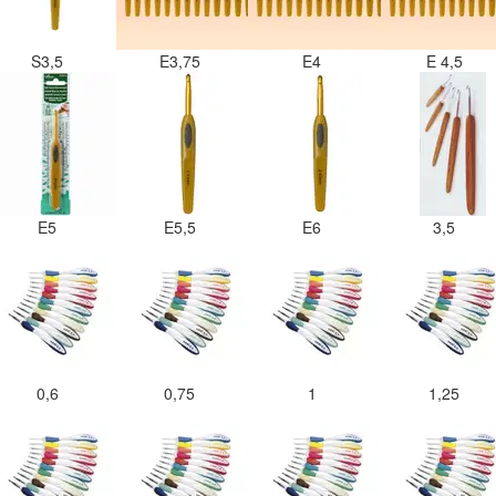
S3,5
E3,75
E4
E 4,5
E5
E5,5
E6
3,5
0,6
0,75
1
1,25