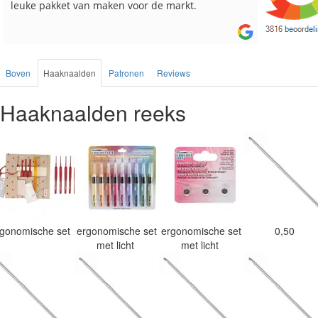
besteld, altijd heel tevreden over de service.
Boven
Haaknaalden
Patronen
Reviews
Haaknaalden reeks
rgonomische set
ergonomische set
ergonomische set
0,50
met licht
met licht