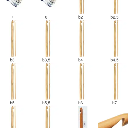
7
8
b2
b2,5
b3
b3,5
b4
b4,5
b5
b5,5
b6
b7