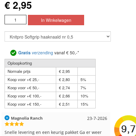
€ 2,95
Gratis
verzending
vanaf € 50,-*
Oploopkorting
Normale prijs
€ 2,95
Koop voor +€ 25,-
€ 2,80
5%
Koop voor +€ 50,-
€ 2,74
7%
Koop voor +€ 100,-
€ 2,66
10%
Koop voor +€ 150,-
€ 2,51
15%
Hilde uit Loyers
17-7-2026
Loes uit
Reeds meerdere keren breigaren en breinaalden
Snelle le