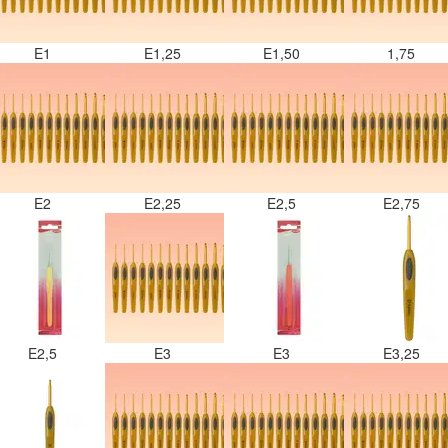
E1
E1,25
E1,50
1,75
E2
E2,25
E2,5
E2,75
E2,5
E3
E3
E3,25