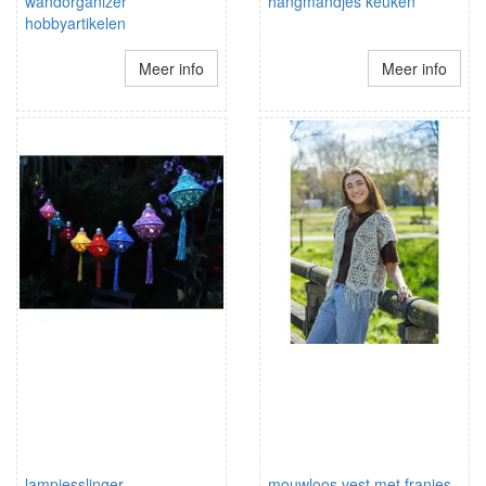
wandorganizer
hangmandjes keuken
hobbyartikelen
Meer info
Meer info
lampjesslinger
mouwloos vest met franjes