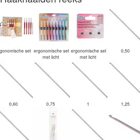
rgonomische set
ergonomische set
ergonomische set
0,50
met licht
met licht
0,60
0,75
1
1,25