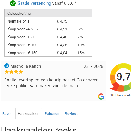
Gratis
verzending
vanaf € 50,-*
Oploopkorting
Normale prijs
€ 4,75
Koop voor +€ 25,-
€ 4,51
5%
Koop voor +€ 50,-
€ 4,42
7%
Koop voor +€ 100,-
€ 4,28
10%
Koop voor +€ 150,-
€ 4,04
15%
Hilde uit Loyers
17-7-2026
Loes uit
Reeds meerdere keren breigaren en breinaalden
Snelle le
besteld, altijd heel tevreden over de service.
Boven
Haaknaalden
Patronen
Reviews
Haaknaalden reeks