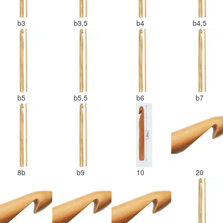
b3
b3,5
b4
b4,5
b5
b5,5
b6
b7
8b
b9
10
20