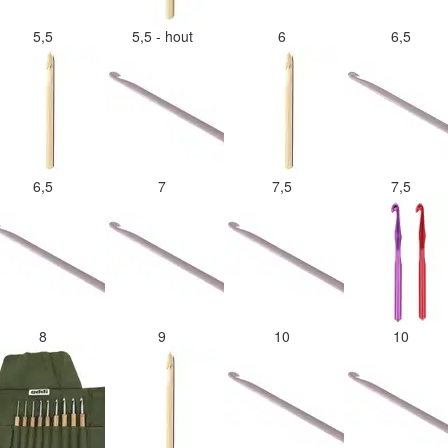
5,5
5,5 - hout
6
6,5
6,5
7
7,5
7,5
8
9
10
10