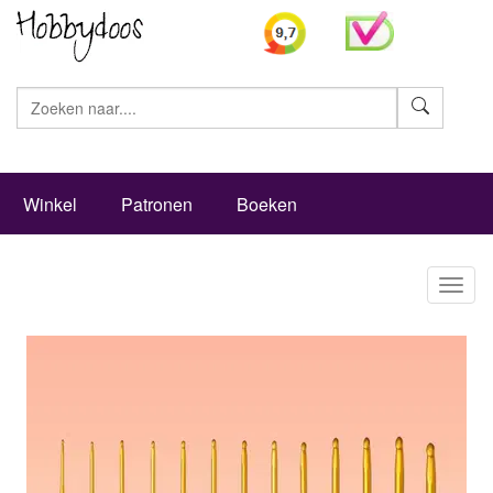
Zoeke
Winkel
Patronen
Boeken
Toggl
naviga