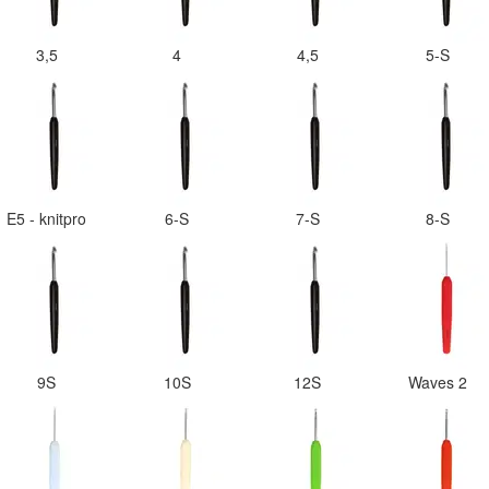
3,5
4
4,5
5-S
E5 - knitpro
6-S
7-S
8-S
9S
10S
12S
Waves 2