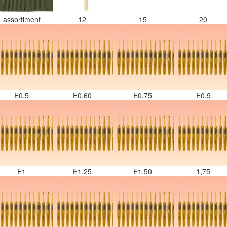
assortiment
12
15
20
E0,5
E0,60
E0,75
E0,9
E1
E1,25
E1,50
1,75