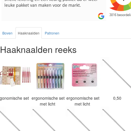
besteld, altijd heel tevreden over de service.
Boven
Haaknaalden
Patronen
Haaknaalden reeks
rgonomische set
ergonomische set
ergonomische set
0,50
met licht
met licht