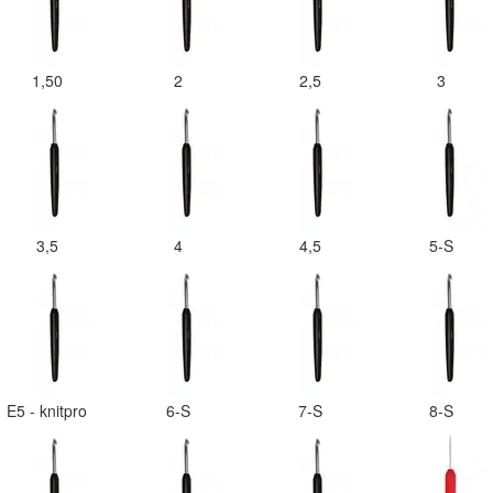
1,50
2
2,5
3
3,5
4
4,5
5-S
E5 - knitpro
6-S
7-S
8-S