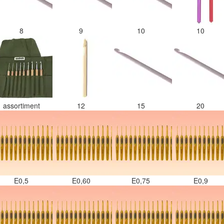
8
9
10
10
assortiment
12
15
20
E0,5
E0,60
E0,75
E0,9