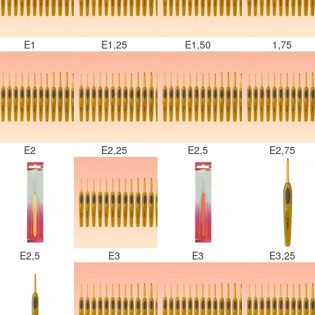
E1
E1,25
E1,50
1,75
E2
E2,25
E2,5
E2,75
E2,5
E3
E3
E3,25