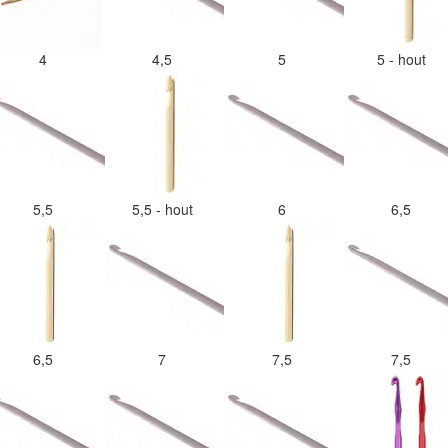
4
4,5
5
5 - hout
5,5
5,5 - hout
6
6,5
6,5
7
7,5
7,5