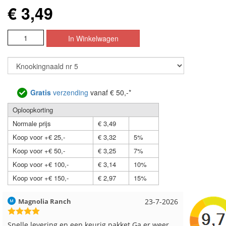
€ 3,49
Gratis
verzending
vanaf € 50,-*
Oploopkorting
Normale prijs
€ 3,49
Koop voor +€ 25,-
€ 3,32
5%
Koop voor +€ 50,-
€ 3,25
7%
Koop voor +€ 100,-
€ 3,14
10%
Koop voor +€ 150,-
€ 2,97
15%
Hilde uit Loyers
17-7-2026
Loes uit
Reeds meerdere keren breigaren en breinaalden
Snelle le