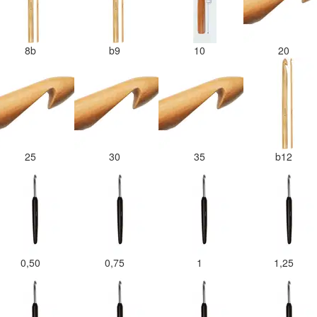
8b
b9
10
20
25
30
35
b12
0,50
0,75
1
1,25