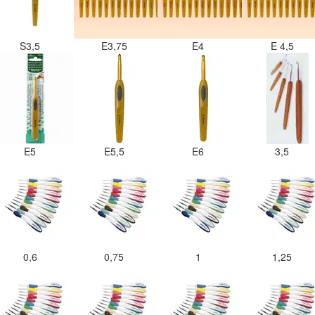
S3,5
E3,75
E4
E 4,5
E5
E5,5
E6
3,5
0,6
0,75
1
1,25