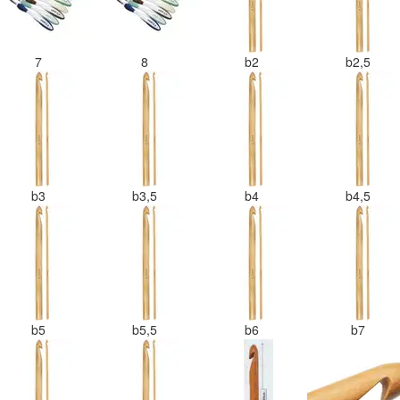
7
8
b2
b2,5
b3
b3,5
b4
b4,5
b5
b5,5
b6
b7