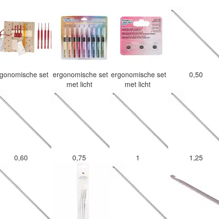
rgonomische set
ergonomische set
ergonomische set
0,50
met licht
met licht
0,60
0,75
1
1,25