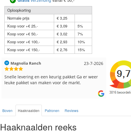
Gratis
verzending
vanaf € 50,-*
Oploopkorting
Normale prijs
€ 3,25
Koop voor +€ 25,-
€ 3,09
5%
Koop voor +€ 50,-
€ 3,02
7%
Koop voor +€ 100,-
€ 2,93
10%
Koop voor +€ 150,-
€ 2,76
15%
Hilde uit Loyers
17-7-2026
Loes uit
Reeds meerdere keren breigaren en breinaalden
Snelle le
besteld, altijd heel tevreden over de service.
Boven
Haaknaalden
Patronen
Reviews
Haaknaalden reeks