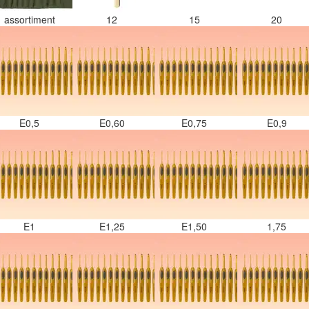
assortiment
12
15
20
E0,5
E0,60
E0,75
E0,9
E1
E1,25
E1,50
1,75