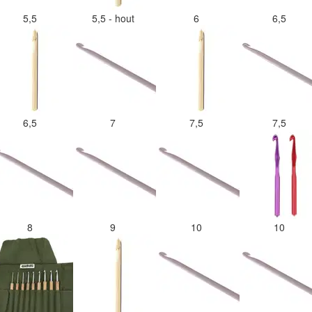
5,5
5,5 - hout
6
6,5
6,5
7
7,5
7,5
8
9
10
10