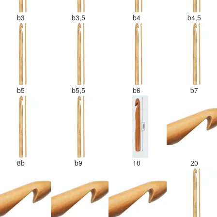
b3
b3,5
b4
b4,5
b5
b5,5
b6
b7
8b
b9
10
20