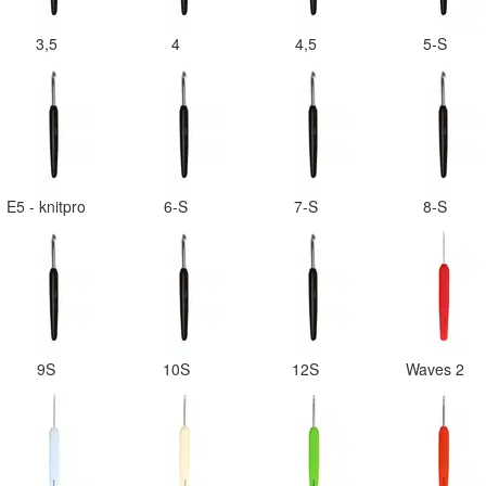
3,5
4
4,5
5-S
E5 - knitpro
6-S
7-S
8-S
9S
10S
12S
Waves 2