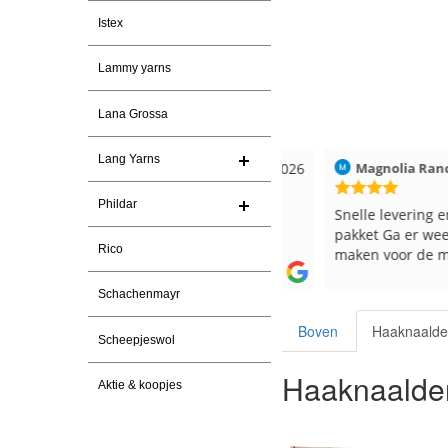
Istex
Lammy yarns
Lana Grossa
Lang Yarns
Christel Vanderlinden
30-7-2026
Magnolia Ranch
Phildar
Snelle levering. En prima garen
Snelle levering en een
pakket Ga er weer leu
Rico
maken voor de markt.
Schachenmayr
Boven
Haaknaald
Scheepjeswol
Haaknaalde
Aktie & koopjes