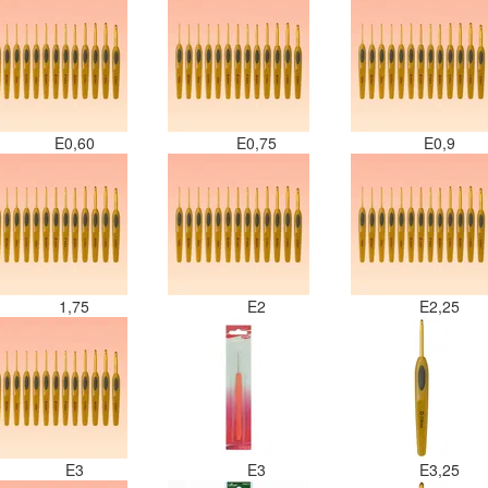
E0,60
E0,75
E0,9
1,75
E2
E2,25
E3
E3
E3,25