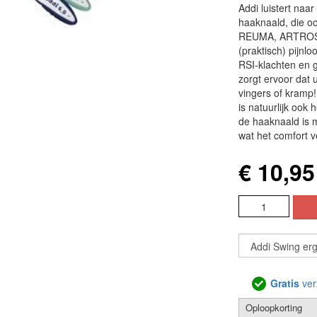
Addi luistert naa
haaknaald, die oo
REUMA, ARTROSE
(praktisch) pijn
RSI-klachten en 
zorgt ervoor dat 
vingers of kramp!
is natuurlijk ook
de haaknaald is 
wat het comfort v
€ 10,95
Gratis
ver
Oploopkorting