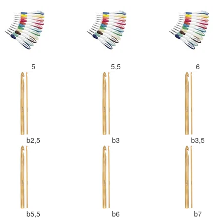
5
5,5
6
b2,5
b3
b3,5
b5,5
b6
b7