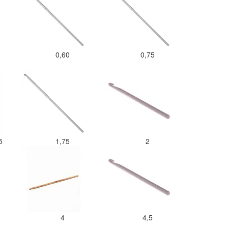
0,60
0,75
,5
1,75
2
4
4,5