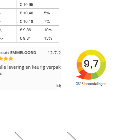
€ 10,95
-
€ 10,40
5%
-
€ 10,18
7%
,-
€ 9,86
10%
,-
€ 9,31
15%
t EMMELOORD
12-7-2026
Nell uit Beuningen
12-7-202
evering en keurig verpakt.
Goed verpakt en snelgeleverd