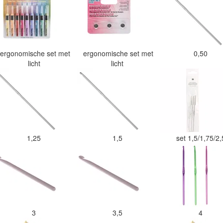
ergonomische set met
ergonomische set met
0,50
licht
licht
1,25
1,5
set 1,5/1,75/2
3
3,5
4