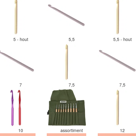
5 - hout
5,5
5,5 - hout
7
7,5
7,5
10
assortiment
12