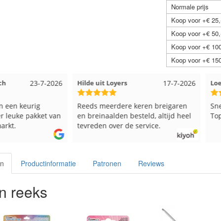
Normale prijs
Koop voor +€ 25,
Koop voor +€ 50,
Koop voor +€ 100
Koop voor +€ 150
23-7-2026
Hilde uit Loyers
17-7-2026
Loes ui
 keurig
Reeds meerdere keren breigaren
Snelle l
ke pakket van
en breinaalden besteld, altijd heel
Top.
tevreden over de service.
en
Productinformatie
Patronen
Reviews
n reeks