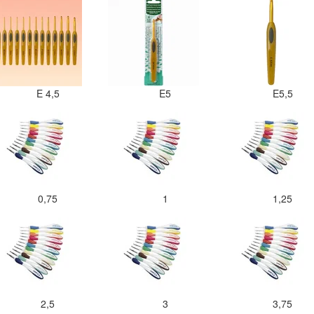
E 4,5
E5
E5,5
0,75
1
1,25
2,5
3
3,75