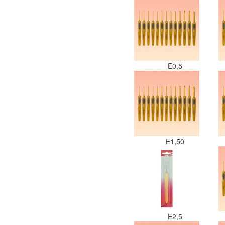
E0,5
E1,50
E2,5