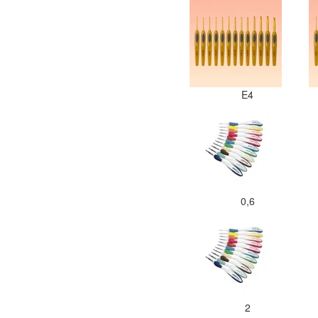
E4
0,6
2