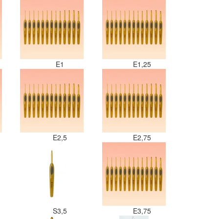
E1
E1,25
E2,5
E2,75
S3,5
E3,75