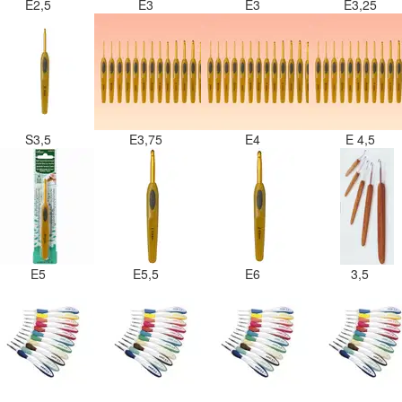
E2,5
E3
E3
E3,25
S3,5
E3,75
E4
E 4,5
E5
E5,5
E6
3,5