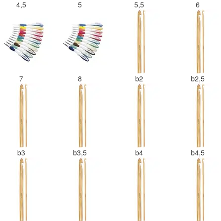
4,5
5
5,5
6
7
8
b2
b2,5
b3
b3,5
b4
b4,5