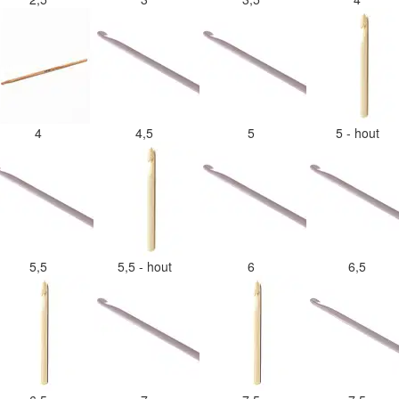
4
4,5
5
5 - hout
5,5
5,5 - hout
6
6,5