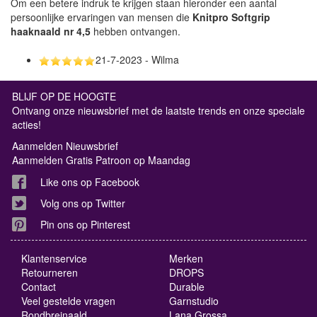
Om een betere indruk te krijgen staan hieronder een aantal
persoonlijke ervaringen van mensen die
Knitpro Softgrip
haaknaald nr 4,5
hebben ontvangen.
21-7-2023 - Wilma
BLIJF OP DE HOOGTE
Ontvang onze nieuwsbrief met de laatste trends en onze speciale
acties!
Aanmelden Nieuwsbrief
Aanmelden Gratis Patroon op Maandag
Like ons op Facebook
Volg ons op Twitter
Pin ons op Pinterest
Klantenservice
Merken
Retourneren
DROPS
Contact
Durable
Veel gestelde vragen
Garnstudio
Rondbreinaald
Lana Grossa