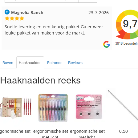
Hilde uit Loyers
17-7-2026
Loes uit
Reeds meerdere keren breigaren en breinaalden
Snelle le
besteld, altijd heel tevreden over de service.
Boven
Haaknaalden
Patronen
Reviews
Haaknaalden reeks
rgonomische set
ergonomische set
ergonomische set
0,50
met licht
met licht