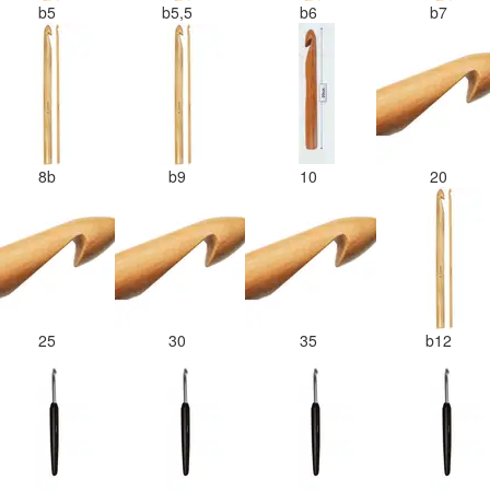
b5
b5,5
b6
b7
8b
b9
10
20
25
30
35
b12