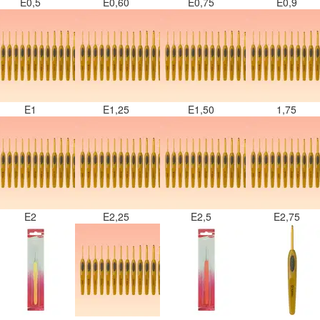
E0,5
E0,60
E0,75
E0,9
E1
E1,25
E1,50
1,75
E2
E2,25
E2,5
E2,75