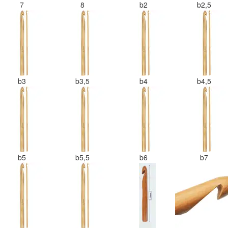
7
8
b2
b2,5
b3
b3,5
b4
b4,5
b5
b5,5
b6
b7