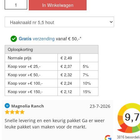
Gratis
verzending
vanaf € 50,-*
Oploopkorting
Normale prijs
€ 2,49
Koop voor +€ 25,-
€ 2,37
5%
Koop voor +€ 50,-
€ 2,32
7%
Koop voor +€ 100,-
€ 2,24
10%
Koop voor +€ 150,-
€ 2,12
15%
Hilde uit Loyers
17-7-2026
Loes uit
Reeds meerdere keren breigaren en breinaalden
Snelle le
besteld, altijd heel tevreden over de service.