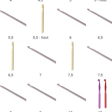
5,5
5,5 - hout
6
6,5
6,5
7
7,5
7,5