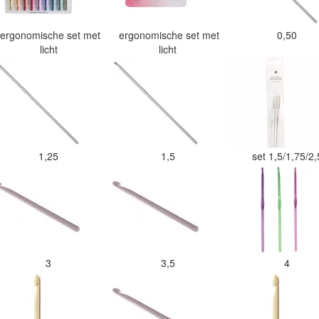
ergonomische set met
ergonomische set met
0,50
licht
licht
1,25
1,5
set 1,5/1,75/2
3
3,5
4