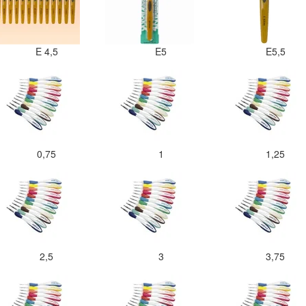
E 4,5
E5
E5,5
0,75
1
1,25
2,5
3
3,75