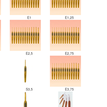
E1
E1,25
E2,5
E2,75
S3,5
E3,75