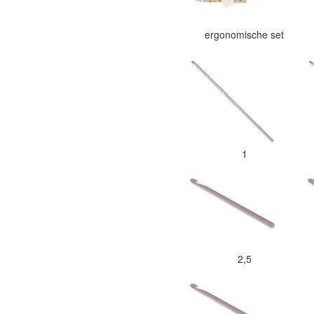
ergonomische set
1
2,5