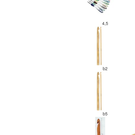
4,5
b2
b5