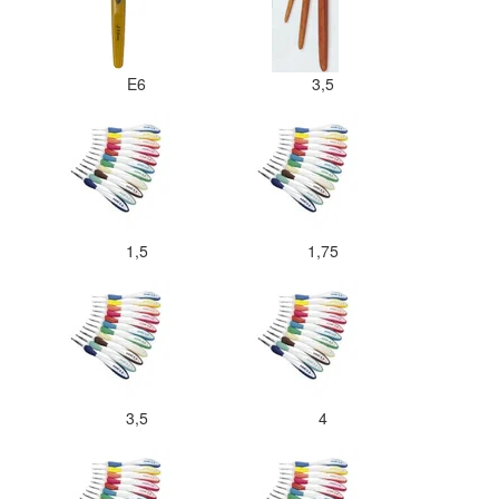
E6
3,5
1,5
1,75
3,5
4