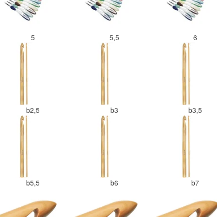
5
5,5
6
b2,5
b3
b3,5
b5,5
b6
b7