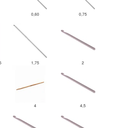
0,60
0,75
,5
1,75
2
4
4,5