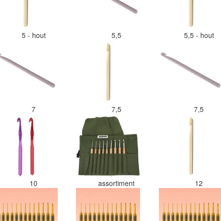
5 - hout
5,5
5,5 - hout
7
7,5
7,5
10
assortiment
12