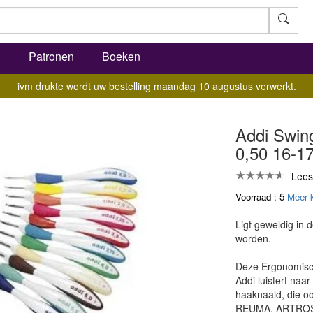
l
Patronen
Boeken
ivm drukte wordt uw bestelling maandag 10 augustus verwerkt.
Addi Swin
0,50 16-1
Lees
Voorraad : 5
Meer 
Ligt geweldig in 
worden.
Deze Ergonomisch
Addi luistert naa
haaknaald, die oo
REUMA, ARTROSE