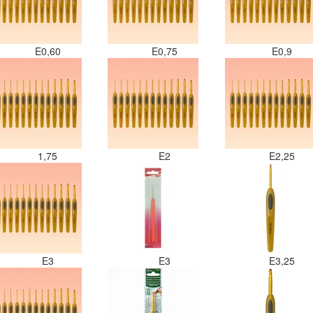
E0,60
E0,75
E0,9
1,75
E2
E2,25
E3
E3
E3,25