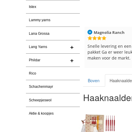
Istex
Lammy yarns
Christel Vanderlinden
30-7-2026
Magnolia Ranch
Lana Grossa
Snelle levering. En prima garen
Snelle levering en een
Lang Yarns
pakket Ga er weer leu
maken voor de markt.
Phildar
Rico
Boven
Haaknaald
Schachenmayr
Haaknaalde
Scheepjeswol
Aktie & koopjes