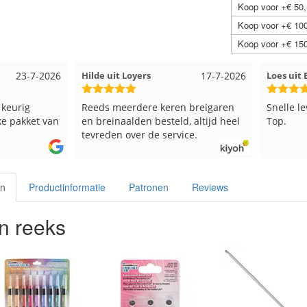
Koop voor +€ 50,
Koop voor +€ 100
Koop voor +€ 150
23-7-2026
Hilde uit Loyers
17-7-2026
Loes ui
 keurig
Reeds meerdere keren breigaren
Snelle l
ke pakket van
en breinaalden besteld, altijd heel
Top.
tevreden over de service.
en
Productinformatie
Patronen
Reviews
n reeks