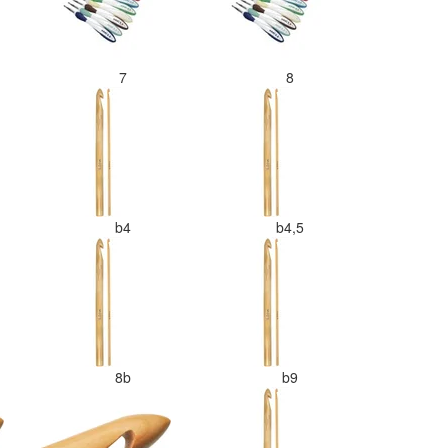
7
8
b4
b4,5
8b
b9