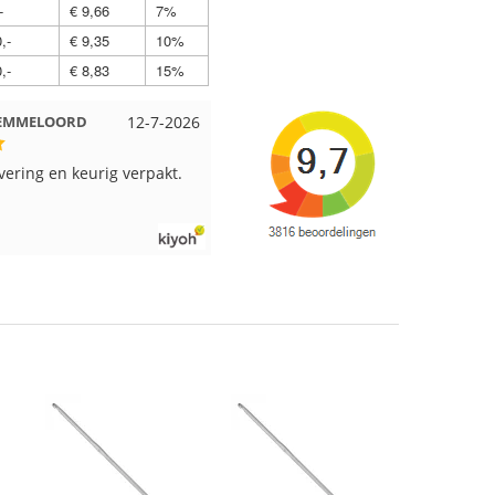
-
€ 9,66
7%
,-
€ 9,35
10%
,-
€ 8,83
15%
t EMMELOORD
12-7-2026
Nell uit Beuningen
12-7-202
evering en keurig verpakt.
Goed verpakt en snelgeleverd