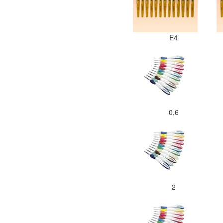
E4
0,6
2