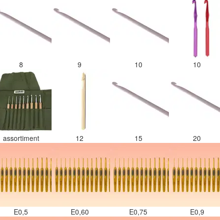
8
9
10
10
assortiment
12
15
20
E0,5
E0,60
E0,75
E0,9