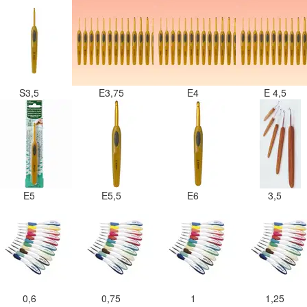
S3,5
E3,75
E4
E 4,5
E5
E5,5
E6
3,5
0,6
0,75
1
1,25