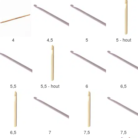
4
4,5
5
5 - hout
5,5
5,5 - hout
6
6,5
6,5
7
7,5
7,5