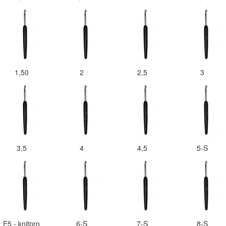
1,50
2
2,5
3
3,5
4
4,5
5-S
E5 - knitpro
6-S
7-S
8-S