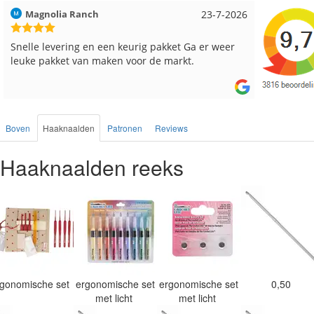
Hilde uit Loyers
17-7-2026
Loes uit
Reeds meerdere keren breigaren en breinaalden
Snelle le
besteld, altijd heel tevreden over de service.
Boven
Haaknaalden
Patronen
Reviews
Haaknaalden reeks
rgonomische set
ergonomische set
ergonomische set
0,50
met licht
met licht