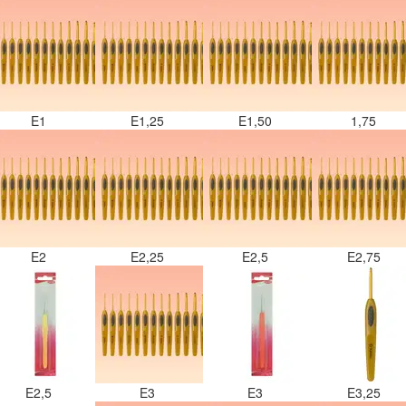
E1
E1,25
E1,50
1,75
E2
E2,25
E2,5
E2,75
E2,5
E3
E3
E3,25