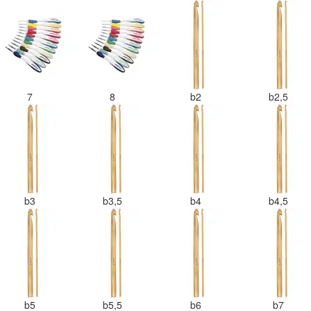
7
8
b2
b2,5
b3
b3,5
b4
b4,5
b5
b5,5
b6
b7