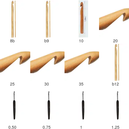
8b
b9
10
20
25
30
35
b12
0,50
0,75
1
1,25