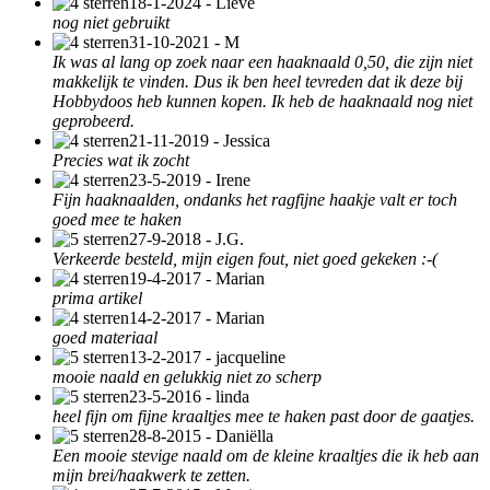
18-1-2024 - Lieve
nog niet gebruikt
31-10-2021 - M
Ik was al lang op zoek naar een haaknaald 0,50, die zijn niet
makkelijk te vinden. Dus ik ben heel tevreden dat ik deze bij
Hobbydoos heb kunnen kopen. Ik heb de haaknaald nog niet
geprobeerd.
21-11-2019 - Jessica
Precies wat ik zocht
23-5-2019 - Irene
Fijn haaknaalden, ondanks het ragfijne haakje valt er toch
goed mee te haken
27-9-2018 - J.G.
Verkeerde besteld, mijn eigen fout, niet goed gekeken :-(
19-4-2017 - Marian
prima artikel
14-2-2017 - Marian
goed materiaal
13-2-2017 - jacqueline
mooie naald en gelukkig niet zo scherp
23-5-2016 - linda
heel fijn om fijne kraaltjes mee te haken past door de gaatjes.
28-8-2015 - Daniëlla
Een mooie stevige naald om de kleine kraaltjes die ik heb aan
mijn brei/haakwerk te zetten.