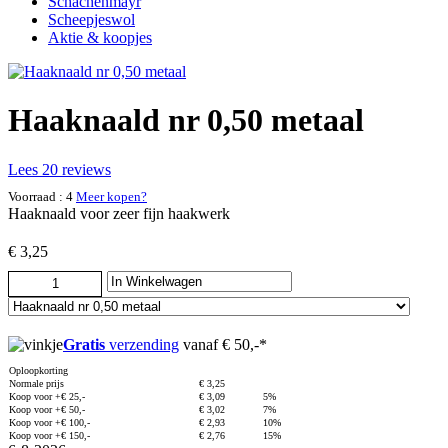
Schachenmayr
Scheepjeswol
Aktie & koopjes
Haaknaald nr 0,50 metaal
Lees 20 reviews
Voorraad : 4
Meer kopen?
Haaknaald voor zeer fijn haakwerk
€ 3,25
Gratis
verzending
vanaf € 50,-*
Oploopkorting
Normale prijs
€ 3,25
Koop voor +€ 25,-
€ 3,09
5%
Koop voor +€ 50,-
€ 3,02
7%
Koop voor +€ 100,-
€ 2,93
10%
Koop voor +€ 150,-
€ 2,76
15%