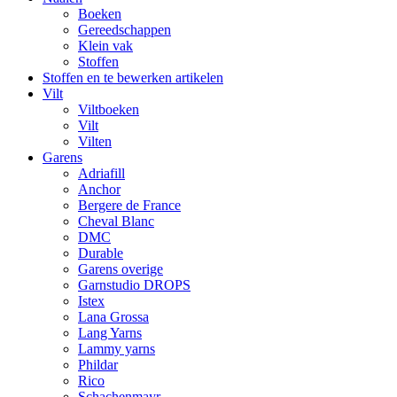
Boeken
Gereedschappen
Klein vak
Stoffen
Stoffen en te bewerken artikelen
Vilt
Viltboeken
Vilt
Vilten
Garens
Adriafill
Anchor
Bergere de France
Cheval Blanc
DMC
Durable
Garens overige
Garnstudio DROPS
Istex
Lana Grossa
Lang Yarns
Lammy yarns
Phildar
Rico
Schachenmayr