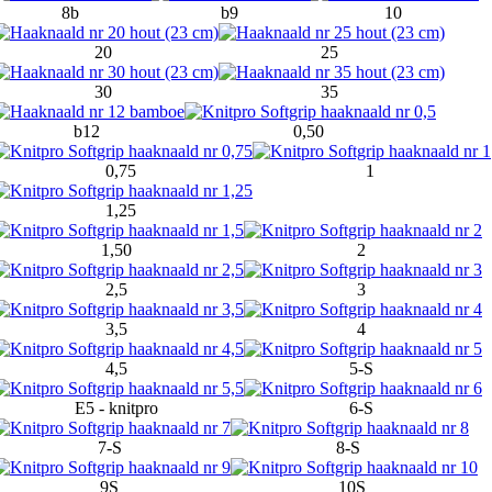
8b
b9
10
20
25
30
35
b12
0,50
0,75
1
1,25
1,50
2
2,5
3
3,5
4
4,5
5-S
E5 - knitpro
6-S
7-S
8-S
9S
10S