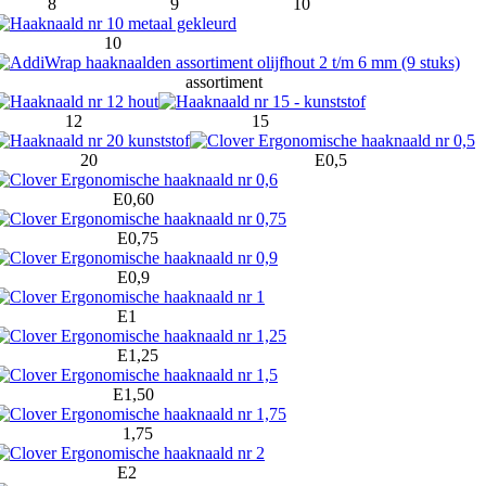
8
9
10
10
assortiment
12
15
20
E0,5
E0,60
E0,75
E0,9
E1
E1,25
E1,50
1,75
E2