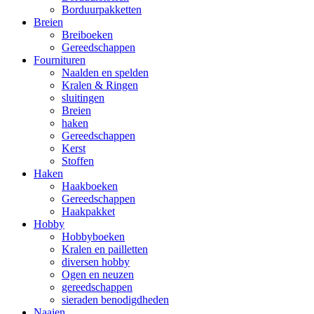
Borduurpakketten
Breien
Breiboeken
Gereedschappen
Fournituren
Naalden en spelden
Kralen & Ringen
sluitingen
Breien
haken
Gereedschappen
Kerst
Stoffen
Haken
Haakboeken
Gereedschappen
Haakpakket
Hobby
Hobbyboeken
Kralen en pailletten
diversen hobby
Ogen en neuzen
gereedschappen
sieraden benodigdheden
Naaien