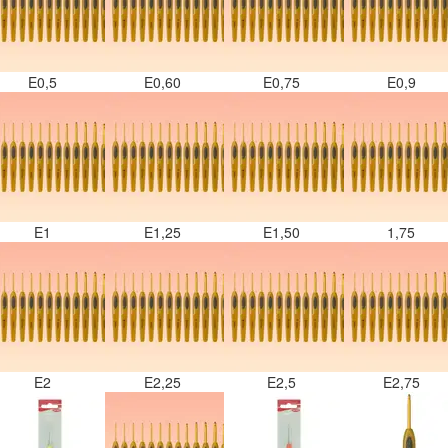
E0,5
E0,60
E0,75
E0,9
E1
E1,25
E1,50
1,75
E2
E2,25
E2,5
E2,75