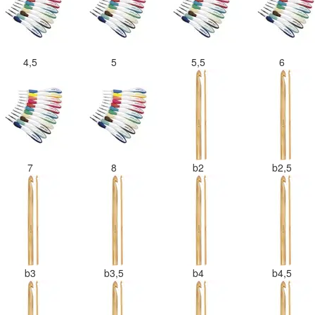
4,5
5
5,5
6
7
8
b2
b2,5
b3
b3,5
b4
b4,5