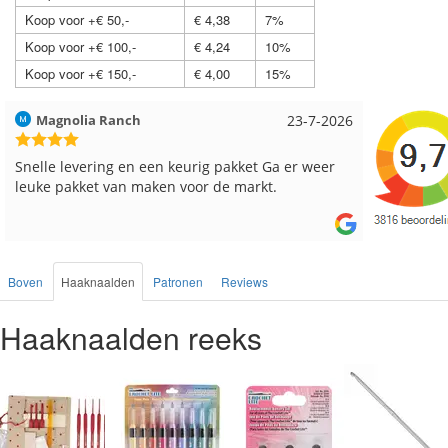
Koop voor +€ 50,-
€ 4,38
7%
Koop voor +€ 100,-
€ 4,24
10%
Koop voor +€ 150,-
€ 4,00
15%
Hilde uit Loyers
17-7-2026
Loes uit
Reeds meerdere keren breigaren en breinaalden
Snelle le
besteld, altijd heel tevreden over de service.
Boven
Haaknaalden
Patronen
Reviews
Haaknaalden reeks