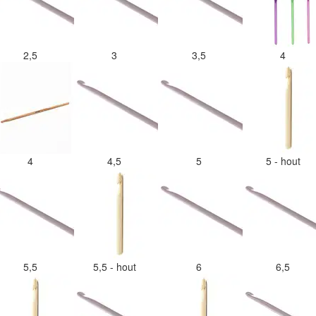
2,5
3
3,5
4
4
4,5
5
5 - hout
5,5
5,5 - hout
6
6,5