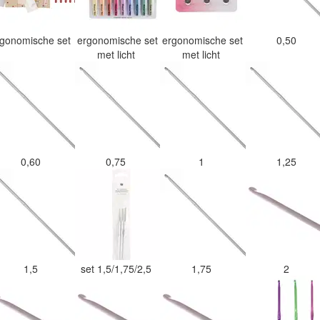
rgonomische set
ergonomische set
ergonomische set
0,50
met licht
met licht
0,60
0,75
1
1,25
1,5
set 1,5/1,75/2,5
1,75
2