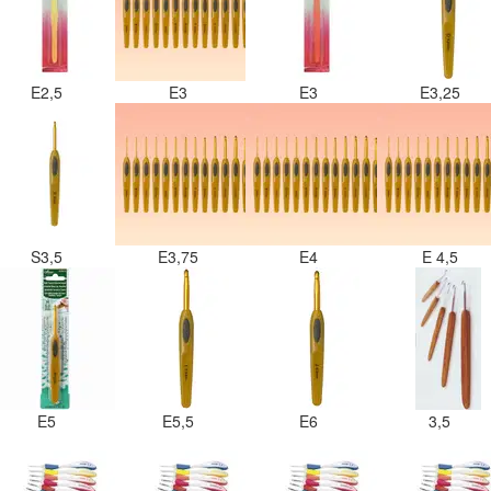
E2,5
E3
E3
E3,25
S3,5
E3,75
E4
E 4,5
E5
E5,5
E6
3,5