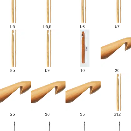
b5
b5,5
b6
b7
8b
b9
10
20
25
30
35
b12