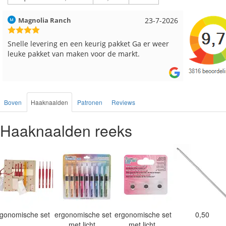
Hilde uit Loyers
17-7-2026
Loes uit
Reeds meerdere keren breigaren en breinaalden
Snelle le
besteld, altijd heel tevreden over de service.
Boven
Haaknaalden
Patronen
Reviews
Haaknaalden reeks
rgonomische set
ergonomische set
ergonomische set
0,50
met licht
met licht