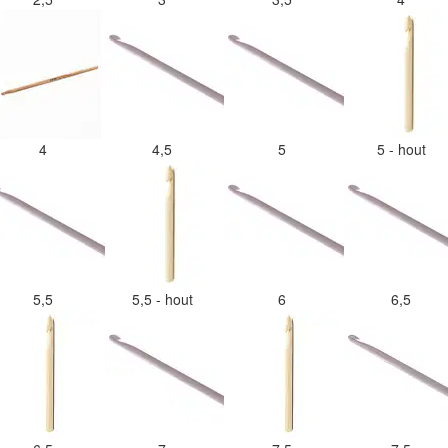
4
4,5
5
5 - hout
5,5
5,5 - hout
6
6,5