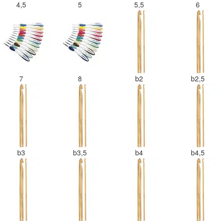
4,5
5
5,5
6
7
8
b2
b2,5
b3
b3,5
b4
b4,5