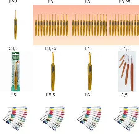
E2,5
E3
E3
E3,25
S3,5
E3,75
E4
E 4,5
E5
E5,5
E6
3,5