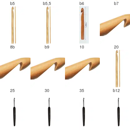
b5
b5,5
b6
b7
8b
b9
10
20
25
30
35
b12