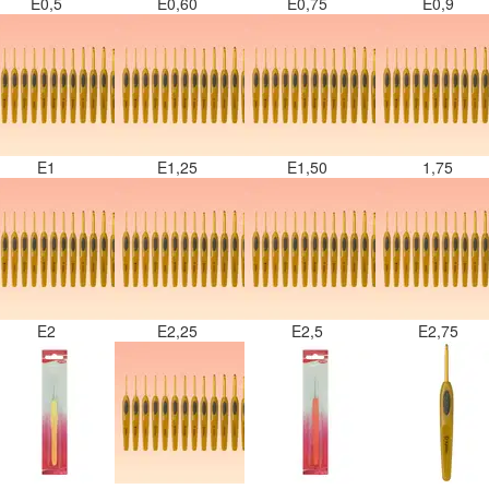
E0,5
E0,60
E0,75
E0,9
E1
E1,25
E1,50
1,75
E2
E2,25
E2,5
E2,75