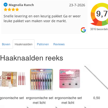
Hilde uit Loyers
17-7-2026
Loes uit
Reeds meerdere keren breigaren en breinaalden
Snelle le
besteld, altijd heel tevreden over de service.
Boven
Haaknaalden
Patronen
Reviews
Haaknaalden reeks
rgonomische set
ergonomische set
ergonomische set
0,50
met licht
met licht