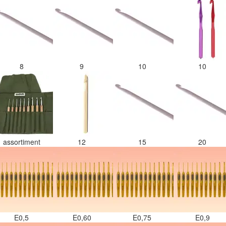
8
9
10
10
assortiment
12
15
20
E0,5
E0,60
E0,75
E0,9