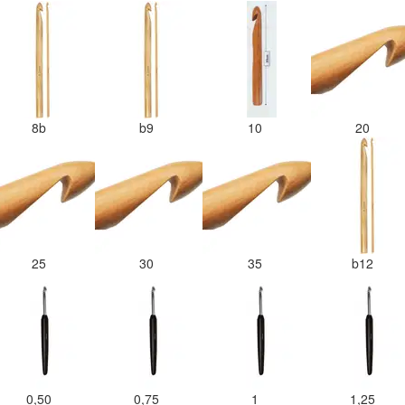
8b
b9
10
20
25
30
35
b12
0,50
0,75
1
1,25