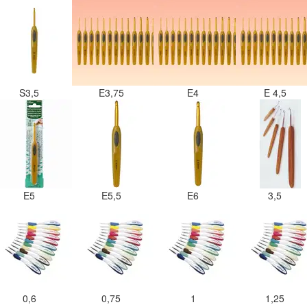
S3,5
E3,75
E4
E 4,5
E5
E5,5
E6
3,5
0,6
0,75
1
1,25