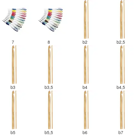
7
8
b2
b2,5
b3
b3,5
b4
b4,5
b5
b5,5
b6
b7