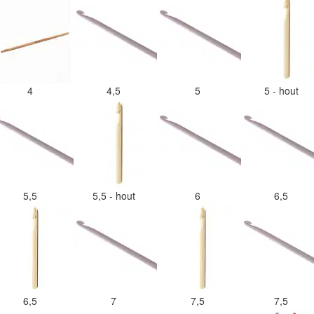
4
4,5
5
5 - hout
5,5
5,5 - hout
6
6,5
6,5
7
7,5
7,5