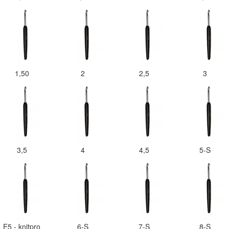
1,50
2
2,5
3
3,5
4
4,5
5-S
E5 - knitpro
6-S
7-S
8-S