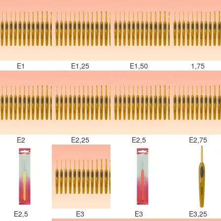
E1
E1,25
E1,50
1,75
E2
E2,25
E2,5
E2,75
E2,5
E3
E3
E3,25