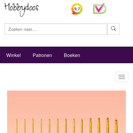
Zoeke
Winkel
Patronen
Boeken
Toggl
naviga