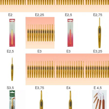
E2
E2,25
E2,5
E2,75
E2,5
E3
E3
E3,25
S3,5
E3,75
E4
E 4,5