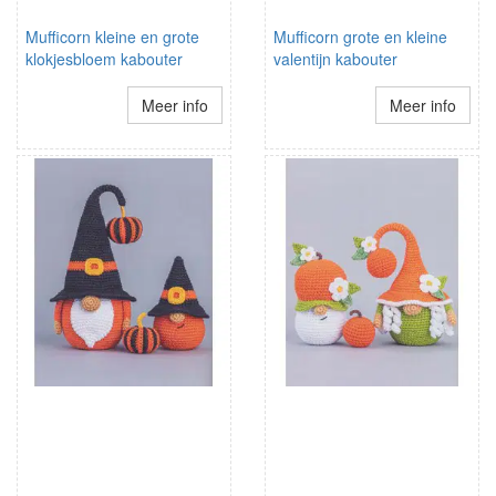
Mufficorn kleine en grote
Mufficorn grote en kleine
klokjesbloem kabouter
valentijn kabouter
Meer info
Meer info