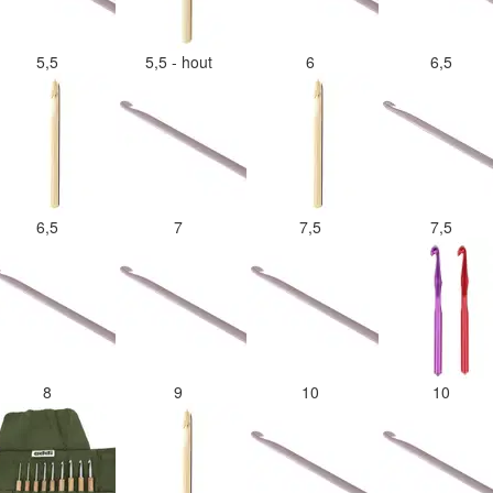
5,5
5,5 - hout
6
6,5
6,5
7
7,5
7,5
8
9
10
10