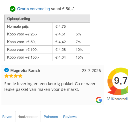
Gratis
verzending
vanaf € 50,-*
Oploopkorting
Normale prijs
€ 4,75
Koop voor +€ 25,-
€ 4,51
5%
Koop voor +€ 50,-
€ 4,42
7%
Koop voor +€ 100,-
€ 4,28
10%
Koop voor +€ 150,-
€ 4,04
15%
Hilde uit Loyers
17-7-2026
Loes uit
Reeds meerdere keren breigaren en breinaalden
Snelle le
besteld, altijd heel tevreden over de service.
Boven
Haaknaalden
Patronen
Reviews