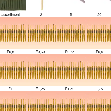
assortiment
12
15
20
E0,5
E0,60
E0,75
E0,9
E1
E1,25
E1,50
1,75