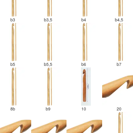
b3
b3,5
b4
b4,5
b5
b5,5
b6
b7
8b
b9
10
20