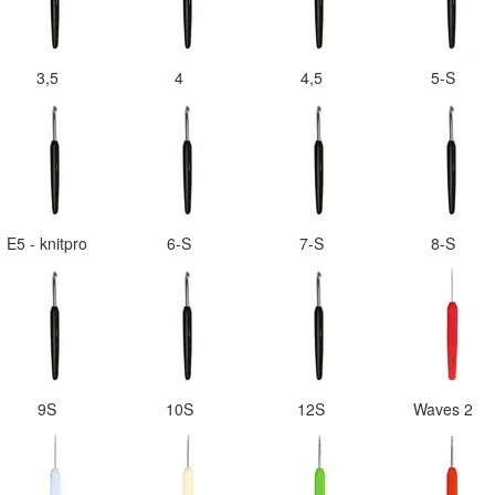
3,5
4
4,5
5-S
E5 - knitpro
6-S
7-S
8-S
9S
10S
12S
Waves 2