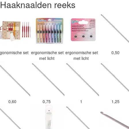
Haaknaalden reeks
rgonomische set
ergonomische set
ergonomische set
0,50
met licht
met licht
0,60
0,75
1
1,25