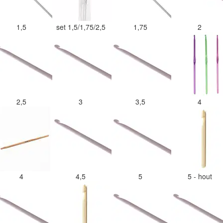
1,5
set 1,5/1,75/2,5
1,75
2
2,5
3
3,5
4
4
4,5
5
5 - hout