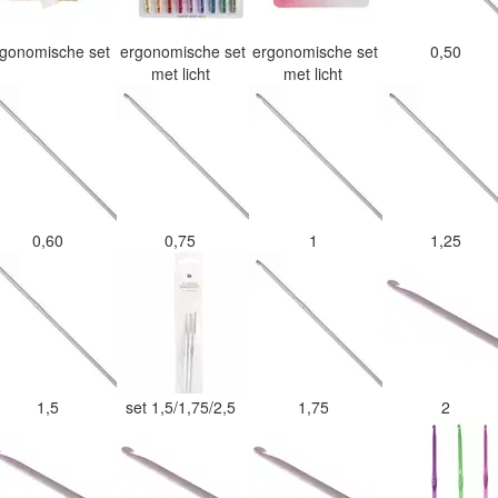
rgonomische set
ergonomische set
ergonomische set
0,50
met licht
met licht
0,60
0,75
1
1,25
1,5
set 1,5/1,75/2,5
1,75
2