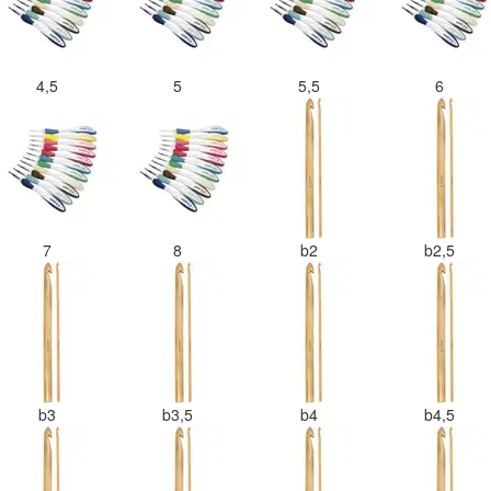
4,5
5
5,5
6
7
8
b2
b2,5
b3
b3,5
b4
b4,5