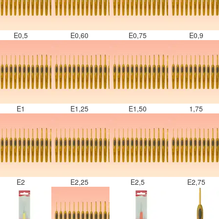
E0,5
E0,60
E0,75
E0,9
E1
E1,25
E1,50
1,75
E2
E2,25
E2,5
E2,75