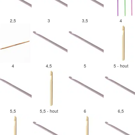
2,5
3
3,5
4
4
4,5
5
5 - hout
5,5
5,5 - hout
6
6,5