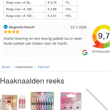
Koop voor +€ 50,-
€ 2,74
7%
Koop voor +€ 100,-
€ 2,66
10%
Koop voor +€ 150,-
€ 2,51
15%
Hilde uit Loyers
17-7-2026
Loes uit
Reeds meerdere keren breigaren en breinaalden
Snelle le
besteld, altijd heel tevreden over de service.
Boven
Haaknaalden
Patronen
Haaknaalden reeks