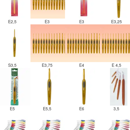
E2,5
E3
E3
E3,25
S3,5
E3,75
E4
E 4,5
E5
E5,5
E6
3,5