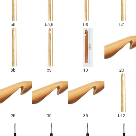
b5
b5,5
b6
b7
8b
b9
10
20
25
30
35
b12