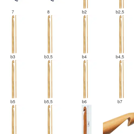
7
8
b2
b2,5
b3
b3,5
b4
b4,5
b5
b5,5
b6
b7