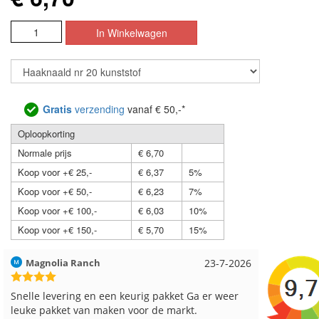
Gratis
verzending
vanaf € 50,-*
Oploopkorting
Normale prijs
€ 6,70
Koop voor +€ 25,-
€ 6,37
5%
Koop voor +€ 50,-
€ 6,23
7%
Koop voor +€ 100,-
€ 6,03
10%
Koop voor +€ 150,-
€ 5,70
15%
Hilde uit Loyers
17-7-2026
Loes uit
Reeds meerdere keren breigaren en breinaalden
Snelle le
besteld, altijd heel tevreden over de service.