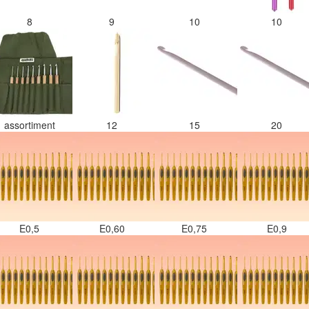
8
9
10
10
assortiment
12
15
20
E0,5
E0,60
E0,75
E0,9