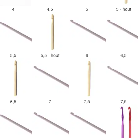
4
4,5
5
5 - hout
5,5
5,5 - hout
6
6,5
6,5
7
7,5
7,5