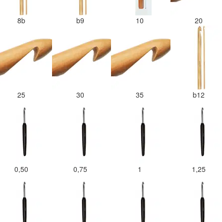
8b
b9
10
20
25
30
35
b12
0,50
0,75
1
1,25