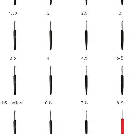
1,50
2
2,5
3
3,5
4
4,5
5-S
E5 - knitpro
6-S
7-S
8-S