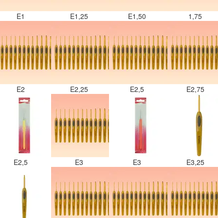
E1
E1,25
E1,50
1,75
E2
E2,25
E2,5
E2,75
E2,5
E3
E3
E3,25