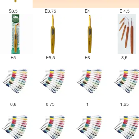
S3,5
E3,75
E4
E 4,5
E5
E5,5
E6
3,5
0,6
0,75
1
1,25