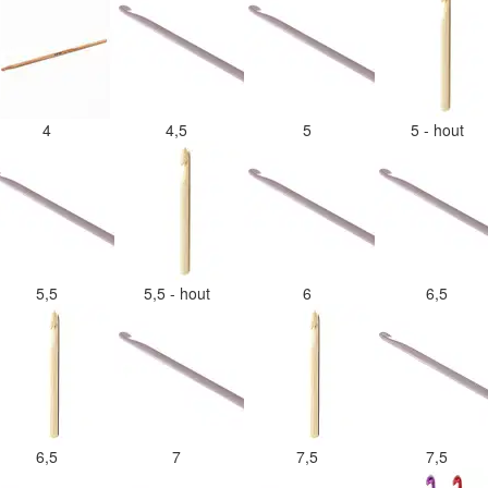
4
4,5
5
5 - hout
5,5
5,5 - hout
6
6,5
6,5
7
7,5
7,5