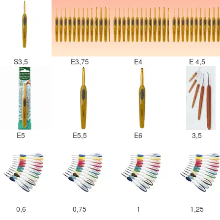
S3,5
E3,75
E4
E 4,5
E5
E5,5
E6
3,5
0,6
0,75
1
1,25