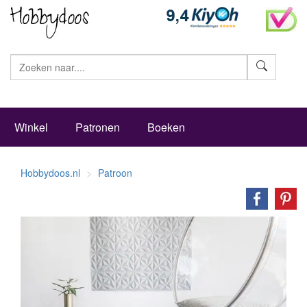
Zoeke
Winkel
Patronen
Boeken
Hobbydoos.nl
Patroon