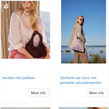
handtas met pailletes
Vierkante tas Carol met
gehaakte schouderbanden
Meer info
Meer info