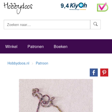
Zoeke
Winkel
Patronen
Boeken
Hobbydoos.nl
Patroon