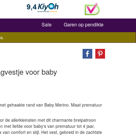
Zoeken
Sale
Garen op pendikte
s.
agvestje voor baby
t met gehaakte rand van Baby Merino. Maat prematuur
r de allerkleinsten met dit charmante breipatroon
 met liefde voor baby's van prematuur tot 4 jaar,
x van comfort en stijl. Het vest, gebreid in de zachtste