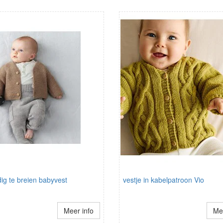
ig te breien babyvest
vestje in kabelpatroon Vio
Meer info
Mee