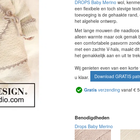
DROPS Baby Merino
wol, kenmer
een flexibele en toch stevige text
toevoeging is de gehaakte rand, 
het algehele ontwerp.
Met lange mouwen die naadloos aa
alleen warmte maar ook gemak b
een comfortabele pasvorm zonder
met een zachte V-hals, maakt dit
het gemakkelijk aan en uit te trek
Wij genieten even van een korte 
Download GRATIS pat
u klaar.
Gratis
verzending
vanaf € 5
Benodigdheden
Drops Baby Merino