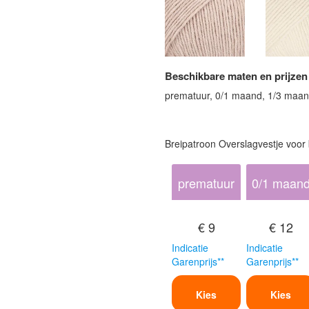
Beschikbare maten en prijzen
prematuur, 0/1 maand, 1/3 maan
Breipatroon Overslagvestje voor
prematuur
0/1 maan
€ 9
€ 12
Indicatie
Indicatie
Garenprijs**
Garenprijs**
Kies
Kies