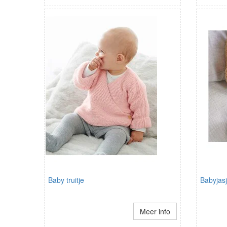
Baby truitje
Babyjas
Meer info