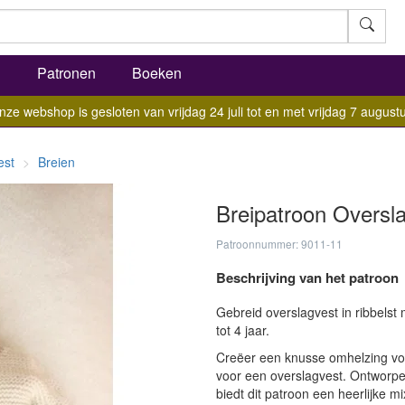
l
Patronen
Boeken
nze webshop is gesloten van vrijdag 24 juli tot en met vrijdag 7 augustu
est
Breien
Breipatroon Oversl
Patroonnummer: 9011-11
Beschrijving van het patroon
Gebreid overslagvest in ribbels
tot 4 jaar.
Creëer een knusse omhelzing voo
voor een overslagvest. Ontworpen
biedt dit patroon een heerlijke mi