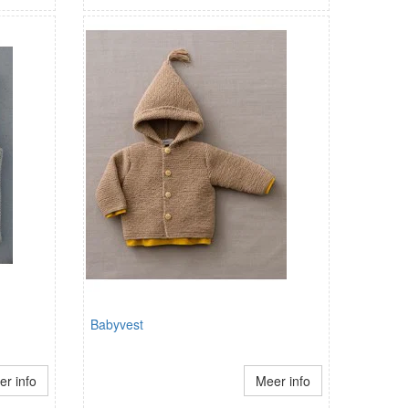
Babyvest
r info
Meer info