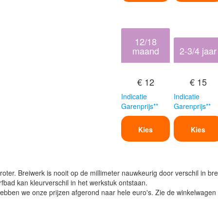
12/18
maand
2-3/4 jaar
€ 12
€ 15
Indicatie
Indicatie
Garenprijs**
Garenprijs**
Kies
Kies
oter. Breiwerk is nooit op de millimeter nauwkeurig door verschil in bre
verfbad kan kleurverschil in het werkstuk ontstaan.
ben we onze prijzen afgerond naar hele euro's. Zie de winkelwagen vo