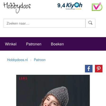
Zoeke
Winkel
Patronen
Boeken
Hobbydoos.nl
Patroon