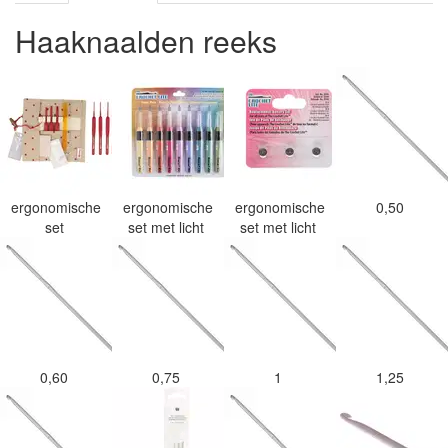
Haaknaalden reeks
ergonomische
ergonomische
ergonomische
0,50
set
set met licht
set met licht
0,60
0,75
1
1,25