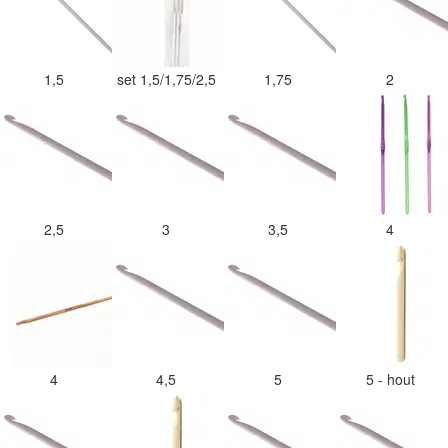
1,5
set 1,5/1,75/2,5
1,75
2
2,5
3
3,5
4
4
4,5
5
5 - hout