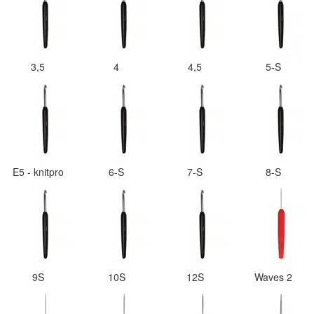
3,5
4
4,5
5-S
E5 - knitpro
6-S
7-S
8-S
9S
10S
12S
Waves 2