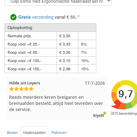
Gratis
verzending
vanaf € 50,-*
Oploopkorting
Normale prijs
€ 3,50
Koop voor +€ 25,-
€ 3,33
5%
Koop voor +€ 50,-
€ 3,26
7%
Koop voor +€ 100,-
€ 3,15
10%
Koop voor +€ 150,-
€ 2,98
15%
Loes uit EMMELOORD
12-7-2026
Nell uit B
Snelle levering en keurig verpakt. Top.
Goed verpa
Boven
Haaknaalden
Patronen