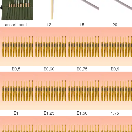
assortiment
12
15
20
E0,5
E0,60
E0,75
E0,9
E1
E1,25
E1,50
1,75