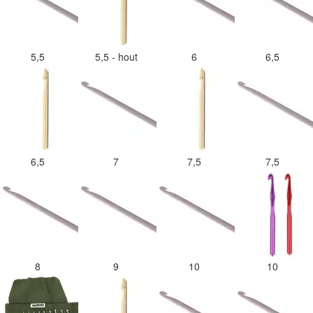
5,5
5,5 - hout
6
6,5
6,5
7
7,5
7,5
8
9
10
10