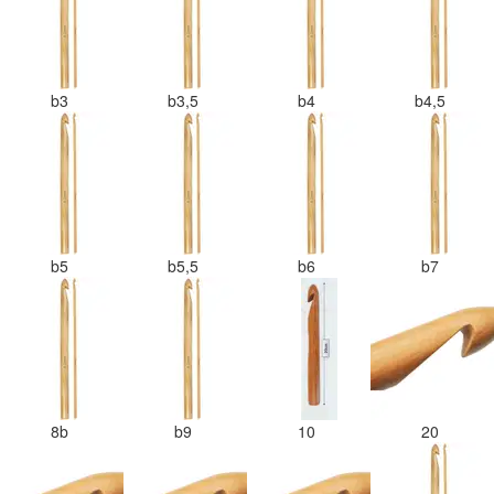
b3
b3,5
b4
b4,5
b5
b5,5
b6
b7
8b
b9
10
20