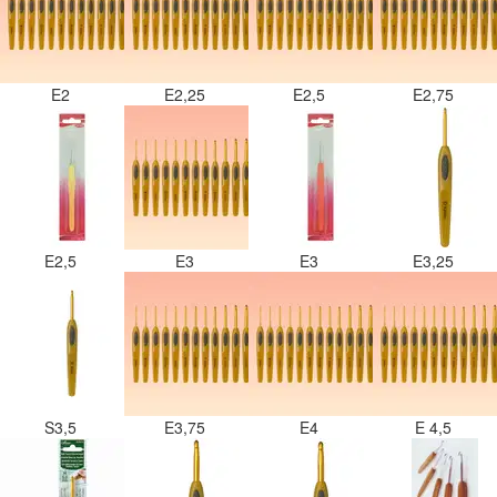
E2
E2,25
E2,5
E2,75
E2,5
E3
E3
E3,25
S3,5
E3,75
E4
E 4,5