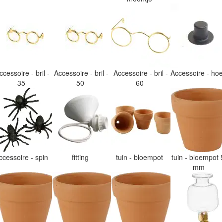
ccessoire - bril -
Accessoire - bril -
Accessoire - bril -
Accessoire - h
35
50
60
ccessoire - spin
fitting
tuin - bloempot
tuin - bloempot 
mm