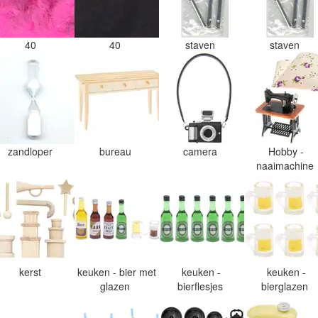
40
40
staven
staven
zandloper
bureau
camera
Hobby -
naaimachine
kerst
keuken - bier met
keuken -
keuken -
glazen
bierflesjes
bierglazen