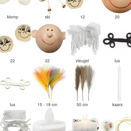
klomp
ski
12
20
22
22
vleugel
lus
lus
15 - 18 cm
50 cm
kaars