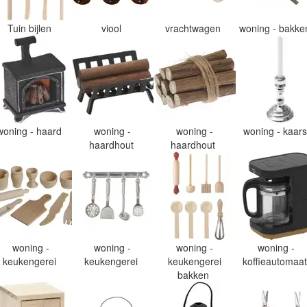
Tuin bijlen
viool
vrachtwagen
woning - bakk
woning - haard
woning -
woning -
woning - kaar
haardhout
haardhout
woning -
woning -
woning -
woning -
keukengerei
keukengerei
keukengerei
koffieautomaa
bakken