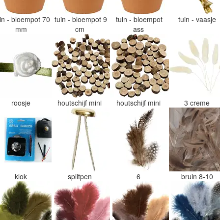
uin - bloempot 70
tuin - bloempot 9
tuin - bloempot
tuin - vaasje
mm
cm
ass
roosje
houtschijf mini
houtschijf mini
3 creme
klok
splitpen
6
bruin 8-10