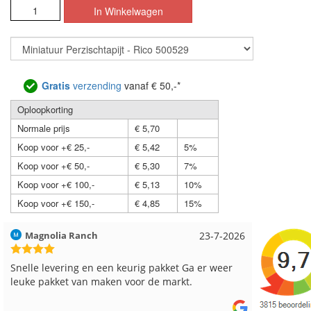
Gratis
verzending
vanaf € 50,-*
Oploopkorting
Normale prijs
€ 5,70
Koop voor +€ 25,-
€ 5,42
5%
Koop voor +€ 50,-
€ 5,30
7%
Koop voor +€ 100,-
€ 5,13
10%
Koop voor +€ 150,-
€ 4,85
15%
Hilde uit Loyers
17-7-2026
Loes uit
Reeds meerdere keren breigaren en breinaalden
Snelle le
besteld, altijd heel tevreden over de service.