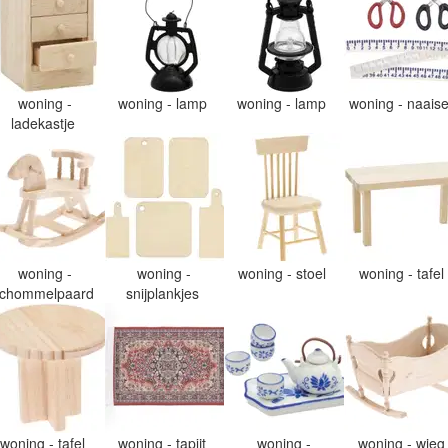
woning -
woning - lamp
woning - lamp
woning - naais
ladekastje
woning -
woning -
woning - stoel
woning - tafel
chommelpaard
snijplankjes
woning - tafel
woning - tapijt
woning -
woning - wie