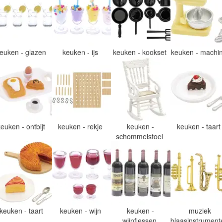
euken - glazen
keuken - ijs
keuken - kookset
keuken - machi
keuken - ontbijt
keuken - rekje
keuken -
keuken - taar
schommelstoel
keuken - taart
keuken - wijn
keuken -
muziek
wijnflessen
blaasinstrumen