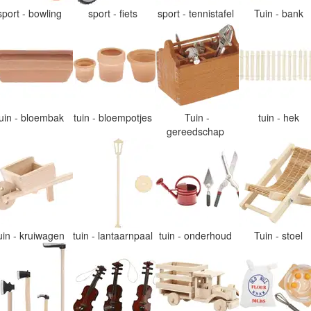
sport - bowling
sport - fiets
sport - tennistafel
Tuin - bank
tuin - bloembak
tuin - bloempotjes
Tuin -
tuin - hek
gereedschap
uin - kruiwagen
tuin - lantaarnpaal
tuin - onderhoud
Tuin - stoel