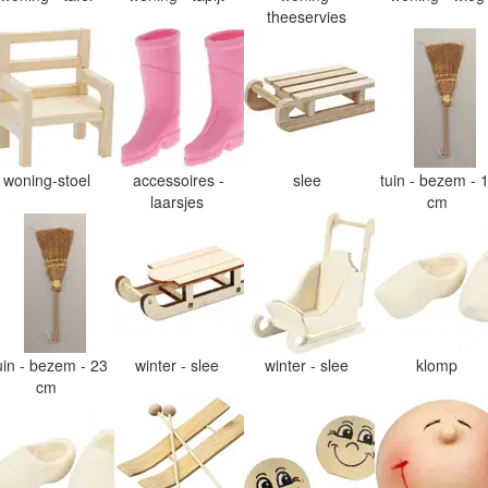
theeservies
woning-stoel
accessoires -
slee
tuin - bezem - 
laarsjes
cm
uin - bezem - 23
winter - slee
winter - slee
klomp
cm