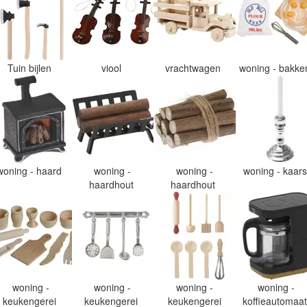
Tuin bijlen
viool
vrachtwagen
woning - bakk
woning - haard
woning -
woning -
woning - kaar
haardhout
haardhout
woning -
woning -
woning -
woning -
keukengerei
keukengerei
keukengerei
koffieautomaa