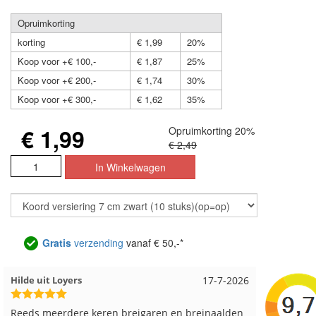
Opruimkorting
korting
€ 1,99
20%
Koop voor +€ 100,-
€ 1,87
25%
Koop voor +€ 200,-
€ 1,74
30%
Koop voor +€ 300,-
€ 1,62
35%
€ 1,99
Opruimkorting 20%
€ 2,49
Gratis
verzending
vanaf € 50,-*
Loes uit EMMELOORD
12-7-2026
Nell uit 
Snelle levering en keurig verpakt. Top.
Goed verp