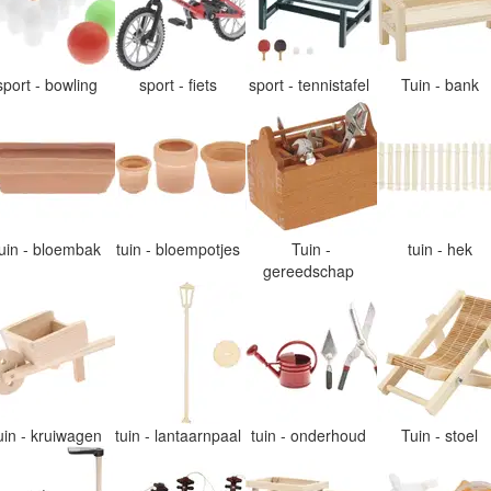
sport - bowling
sport - fiets
sport - tennistafel
Tuin - bank
tuin - bloembak
tuin - bloempotjes
Tuin -
tuin - hek
gereedschap
uin - kruiwagen
tuin - lantaarnpaal
tuin - onderhoud
Tuin - stoel