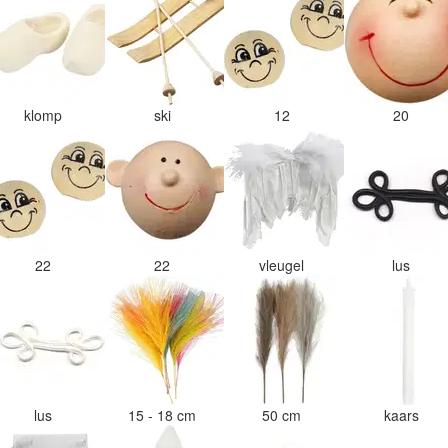
klomp
ski
12
20
22
22
vleugel
lus
lus
15 - 18 cm
50 cm
kaars