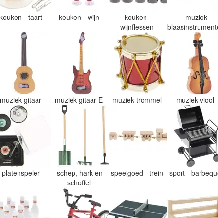
keuken - taart
keuken - wijn
keuken -
muziek
wijnflessen
blaasinstrumen
muziek gitaar
muziek gitaar-E
muziek trommel
muziek viool
platenspeler
schep, hark en
speelgoed - trein
sport - barbeq
schoffel