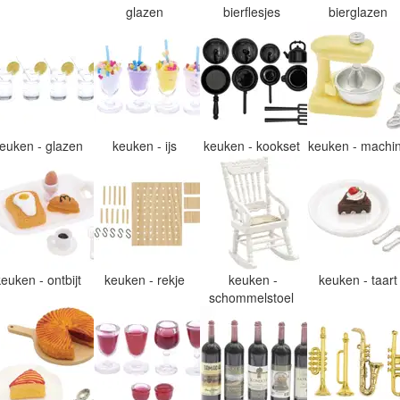
glazen
bierflesjes
bierglazen
euken - glazen
keuken - ijs
keuken - kookset
keuken - machi
keuken - ontbijt
keuken - rekje
keuken -
keuken - taar
schommelstoel