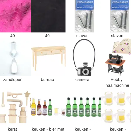
40
40
staven
staven
zandloper
bureau
camera
Hobby -
naaimachine
kerst
keuken - bier met
keuken -
keuken -