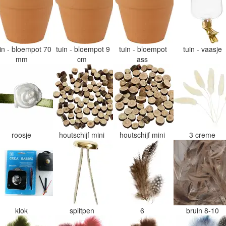
uin - bloempot 70
tuin - bloempot 9
tuin - bloempot
tuin - vaasje
mm
cm
ass
roosje
houtschijf mini
houtschijf mini
3 creme
klok
splitpen
6
bruin 8-10