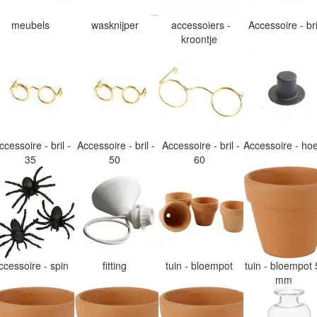
meubels
wasknijper
accessoiers -
Accessoire - br
kroontje
ccessoire - bril -
Accessoire - bril -
Accessoire - bril -
Accessoire - h
35
50
60
ccessoire - spin
fitting
tuin - bloempot
tuin - bloempot 
mm