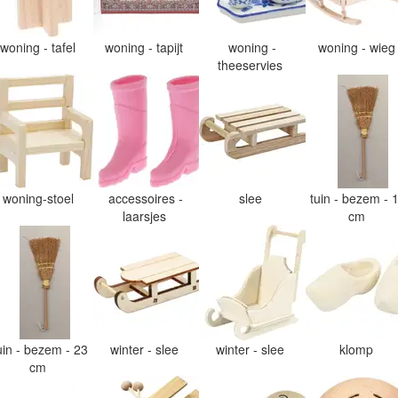
woning - tafel
woning - tapijt
woning -
woning - wie
theeservies
woning-stoel
accessoires -
slee
tuin - bezem - 
laarsjes
cm
uin - bezem - 23
winter - slee
winter - slee
klomp
cm