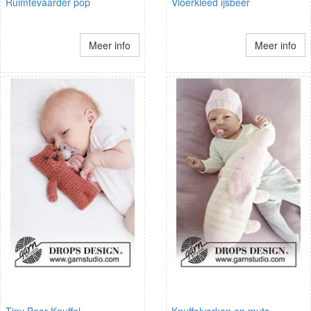
Ruimtevaarder pop
Vloerkleed ijsbeer
Meer info
Meer info
Tiny Bear Knuffel
Knuffelvarken en muts