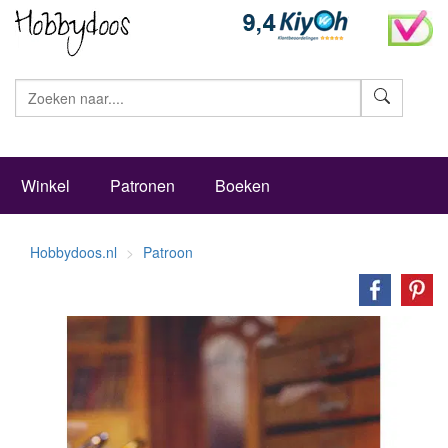
Zoeke
Winkel
Patronen
Boeken
Hobbydoos.nl
Patroon