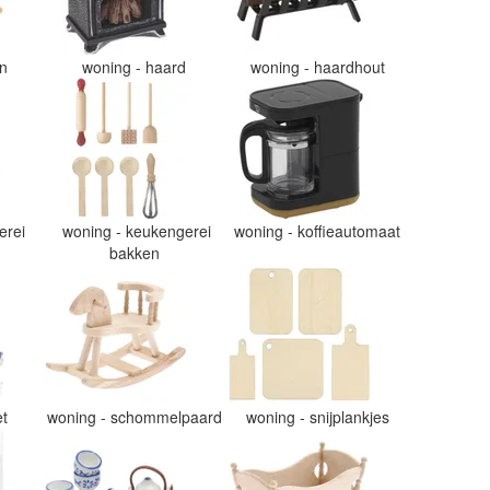
en
woning - haard
woning - haardhout
erei
woning - keukengerei
woning - koffieautomaat
bakken
et
woning - schommelpaard
woning - snijplankjes