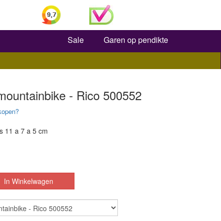
Zoeken
Sale
Garen op pendikte
mountainbike - Rico 500552
kopen?
ts 11 a 7 a 5 cm