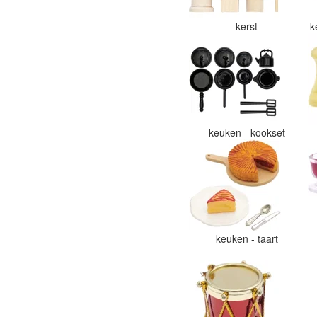
kerst
k
keuken - kookset
keuken - taart