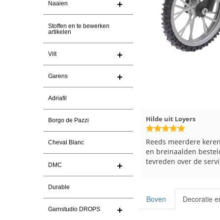
Naaien
Stoffen en te bewerken
artikelen
Vilt
Garens
Adriafil
Magnolia Ranch
23-7-2026
Hilde uit Loyers
Borgo de Pazzi
Snelle levering en een keurig
Reeds meerdere keren
Cheval Blanc
pakket Ga er weer leuke pakket van
en breinaalden besteld
maken voor de markt.
tevreden over de servi
DMC
Durable
Boven
Decoratie e
Garnstudio DROPS