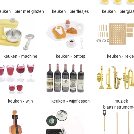
euken - bier met glazen
keuken - bierflesjes
keuken - biergl
keuken - machine
keuken - ontbijt
keuken - rekj
keuken - wijn
keuken - wijnflessen
muziek
blaasinstrumen