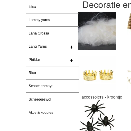
Decoratie e
Istex
Lammy yarns
Lana Grossa
Lang Yarns
Phildar
Rico
Schachenmayr
accessoiers - kroontje
Scheepjeswol
Aktie & koopjes