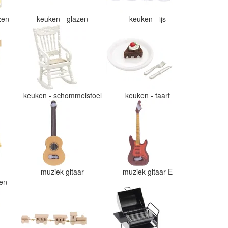
azen
keuken - glazen
keuken - ijs
e
keuken - schommelstoel
keuken - taart
muziek gitaar
muziek gitaar-E
ten