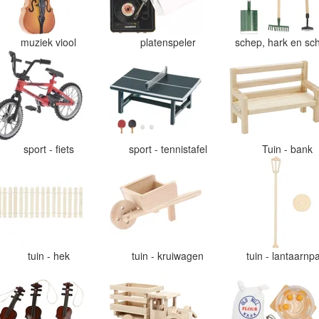
muziek viool
platenspeler
schep, hark en sch
sport - fiets
sport - tennistafel
Tuin - bank
tuin - hek
tuin - kruiwagen
tuin - lantaarnp