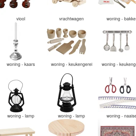
viool
vrachtwagen
woning - bakk
woning - kaars
woning - keukengerei
woning - keukeng
woning - lamp
woning - lamp
woning - naais