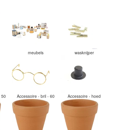
en de vezels waren in elkaar gaan
zitten. Moet nu zelf uitzoeken
welke kleurcode bij welke bol hoort
Had ook 3x 50 gram zwart besteld
maar door de andere bollen zitten
er nu verschillende kleuren vezels
in het zwart. Dat vind ik erg
jammer. Als ik nu wil nabestellen
moet ik maar hopen dat ik de juist
kleurcode bij de juiste bol heb
meubels
wasknijper
gedaan. Misschien een tip om de
kleuren apart in te pakken met een
sticker welke kleur het is?
Desondanks zou ik deze shop zeke
wel aanbevelen wat betreft de
viltwol. Goede prijs/kwaliteit
verhouding.
- 50
Accessoire - bril - 60
Accessoire - hoed