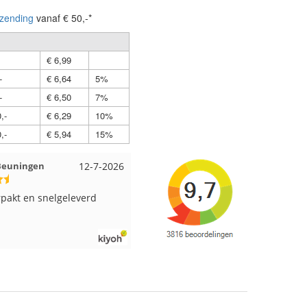
zending
vanaf € 50,-*
€ 6,99
-
€ 6,64
5%
-
€ 6,50
7%
,-
€ 6,29
10%
,-
€ 5,94
15%
 Beuningen
12-7-2026
Wendy uit Amsterdam
11-7-202
pakt en snelgeleverd
Ruime keus aan viltwol, mooie
kleuren en goede kwaliteit. Snel
verzonden. Enigste wat ik een
beetje jammer vind is dat alles los
in een doos word gedaan. Had veel
verschillende kleuren blauw en
paars besteld en dat word zo los in
een doos gestopt. Geen kleur code