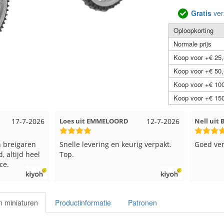
Gratis
ver
Oploopkorting
Normale prijs
Koop voor +€ 25,
Koop voor +€ 50,
Koop voor +€ 100
Koop voor +€ 150
17-7-2026
Loes uit EMMELOORD
12-7-2026
Nell uit
 breigaren
Snelle levering en keurig verpakt.
Goed ver
, altijd heel
Top.
ce.
n miniaturen
Productinformatie
Patronen