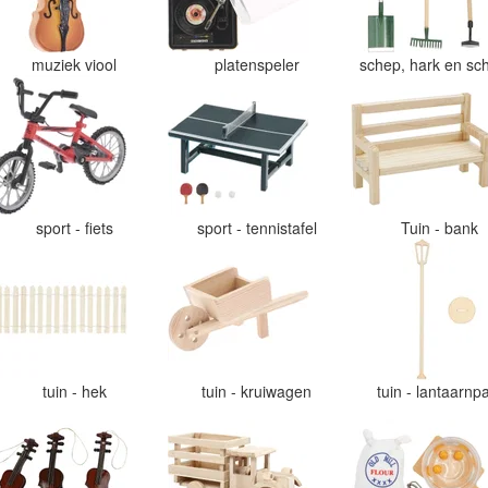
muziek viool
platenspeler
schep, hark en sch
sport - fiets
sport - tennistafel
Tuin - bank
tuin - hek
tuin - kruiwagen
tuin - lantaarnp