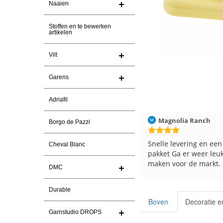
Naaien
Stoffen en te bewerken
artikelen
Vilt
Garens
Adriafil
Christel Vanderlinden
30-7-2026
Magnolia Ranch
23
Borgo de Pazzi
elle levering. En prima garen
Snelle levering en een keuri
Cheval Blanc
pakket Ga er weer leuke pak
maken voor de markt.
DMC
Durable
Boven
Decoratie e
Garnstudio DROPS