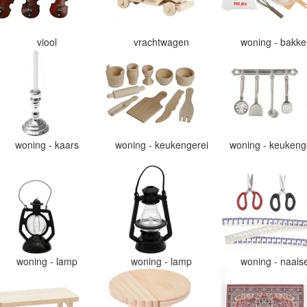
viool
vrachtwagen
woning - bakk
woning - kaars
woning - keukengerei
woning - keukeng
woning - lamp
woning - lamp
woning - naais