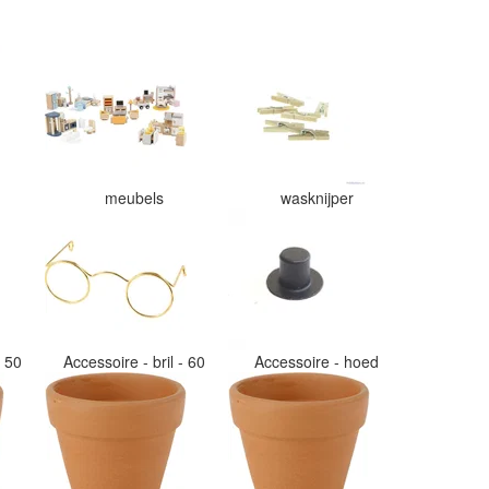
e
z
w
H
m
e
i
j
m
k
meubels
wasknijper
g
k
s
D
w
v
v
- 50
Accessoire - bril - 60
Accessoire - hoed