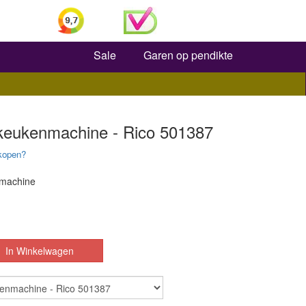
Zoeken
Sale
Garen op pendikte
 keukenmachine - Rico 501387
kopen?
nmachine