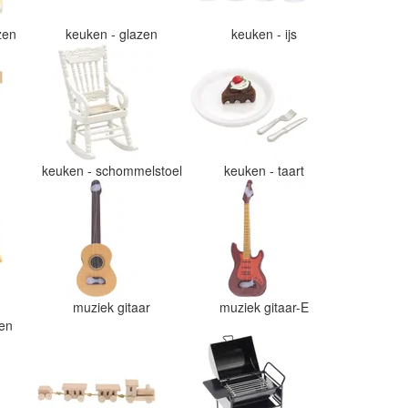
azen
keuken - glazen
keuken - ijs
e
keuken - schommelstoel
keuken - taart
muziek gitaar
muziek gitaar-E
ten