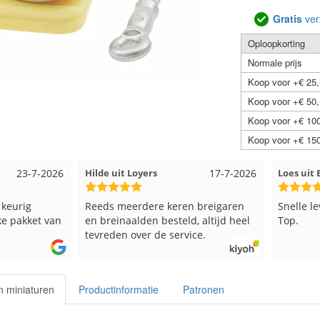
Gratis
ver
Oploopkorting
Normale prijs
Koop voor +€ 25,
Koop voor +€ 50,
Koop voor +€ 100
Koop voor +€ 150
-7-2026
Hilde uit Loyers
17-7-2026
Loes uit EMME
g
Reeds meerdere keren breigaren
Snelle levering
ket van
en breinaalden besteld, altijd heel
Top.
tevreden over de service.
n miniaturen
Productinformatie
Patronen