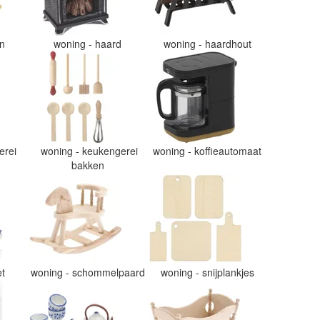
en
woning - haard
woning - haardhout
erei
woning - keukengerei
woning - koffieautomaat
bakken
et
woning - schommelpaard
woning - snijplankjes