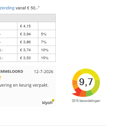
zending
vanaf € 50,-*
€ 4,15
-
€ 3,94
5%
-
€ 3,86
7%
,-
€ 3,74
10%
,-
€ 3,53
15%
LOORD
12-7-2026
Nell uit Beuningen
12-7-2026
W
 en keurig verpakt.
Goed verpakt en snelgeleverd
R
k
v
b
i
v
p
e