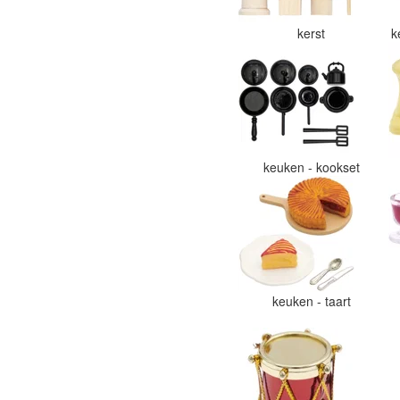
kerst
k
keuken - kookset
keuken - taart