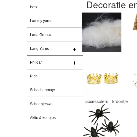
Decoratie e
Istex
Lammy yarns
Lana Grossa
Lang Yarns
Phildar
Rico
Schachenmayr
accessoiers - kroontje
Scheepjeswol
Aktie & koopjes