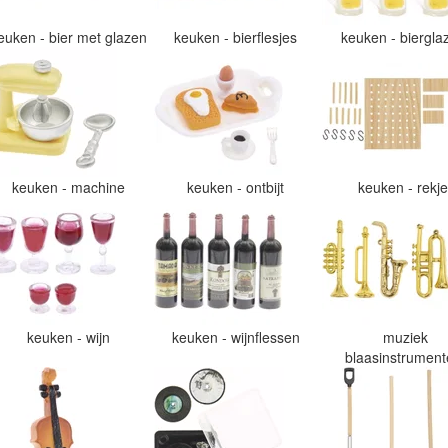
euken - bier met glazen
keuken - bierflesjes
keuken - biergl
keuken - machine
keuken - ontbijt
keuken - rekj
keuken - wijn
keuken - wijnflessen
muziek
blaasinstrumen