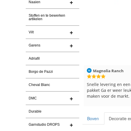
Naaien
Stoffen en te bewerken
artikelen
Vilt
Garens
Adriafil
Christel Vanderlinden
30-7-2026
Magnolia Ranch
Borgo de Pazzi
Snelle levering. En prima garen
Snelle levering en een
Cheval Blanc
pakket Ga er weer leu
maken voor de markt.
DMC
Durable
Boven
Decoratie e
Garnstudio DROPS