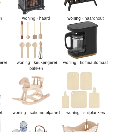
en
woning - haard
woning - haardhout
erei
woning - keukengerei
woning - koffieautomaat
bakken
et
woning - schommelpaard
woning - snijplankjes