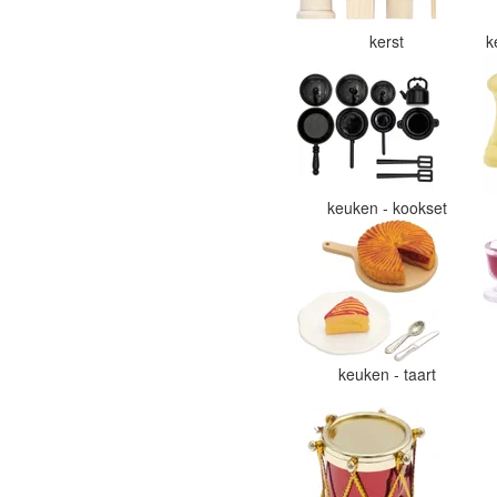
kerst
k
keuken - kookset
keuken - taart