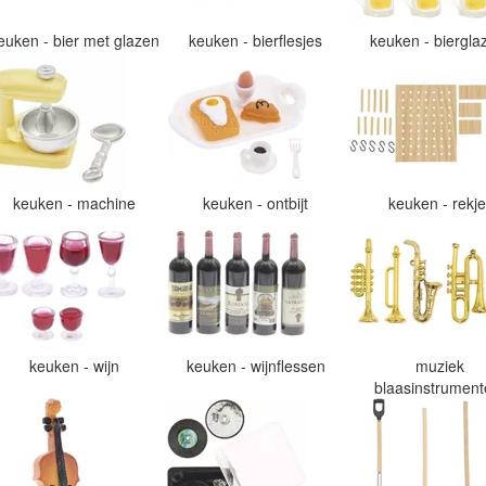
euken - bier met glazen
keuken - bierflesjes
keuken - biergl
keuken - machine
keuken - ontbijt
keuken - rekj
keuken - wijn
keuken - wijnflessen
muziek
blaasinstrumen