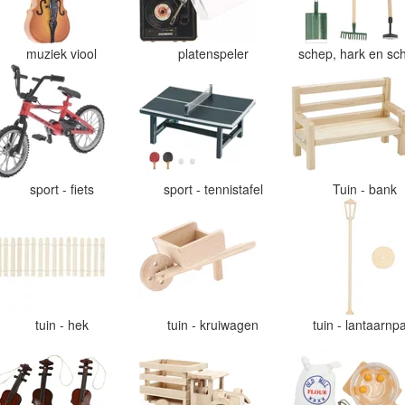
muziek viool
platenspeler
schep, hark en sch
sport - fiets
sport - tennistafel
Tuin - bank
tuin - hek
tuin - kruiwagen
tuin - lantaarnp