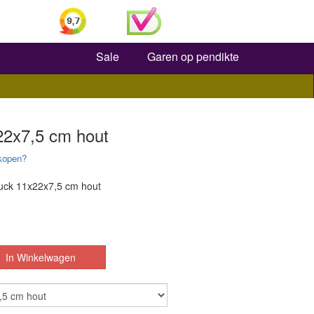
Zoeken
Sale
Garen op pendikte
22x7,5 cm hout
kopen?
uck 11x22x7,5 cm hout