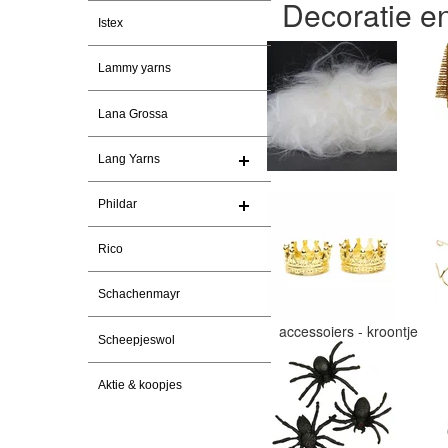
Decoratie e
Istex
Lammy yarns
Lana Grossa
Lang Yarns
Phildar
Rico
Schachenmayr
accessoiers - kroontje
Scheepjeswol
Aktie & koopjes