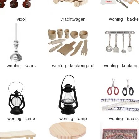
viool
vrachtwagen
woning - bakk
woning - kaars
woning - keukengerei
woning - keukeng
woning - lamp
woning - lamp
woning - naais