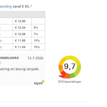
zending
vanaf € 50,-*
€ 12,99
-
€ 12,34
5%
-
€ 12,08
7%
,-
€ 11,69
10%
,-
€ 11,04
15%
t EMMELOORD
12-7-2026
Nell uit Beuningen
12-7-202
evering en keurig verpakt.
Goed verpakt en snelgeleverd