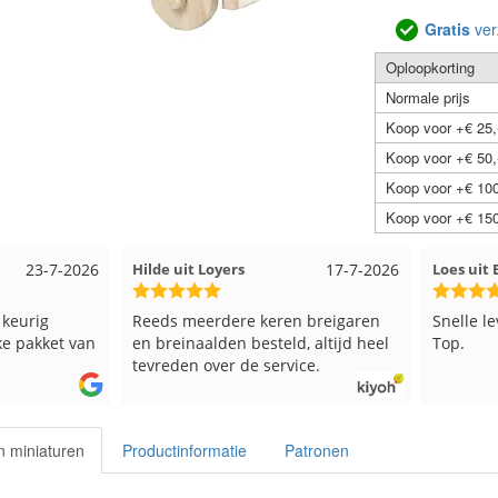
Gratis
ver
Oploopkorting
Normale prijs
Koop voor +€ 25,
Koop voor +€ 50,
Koop voor +€ 100
Koop voor +€ 150
23-7-2026
Hilde uit Loyers
17-7-2026
Loes ui
 keurig
Reeds meerdere keren breigaren
Snelle l
ke pakket van
en breinaalden besteld, altijd heel
Top.
tevreden over de service.
n miniaturen
Productinformatie
Patronen