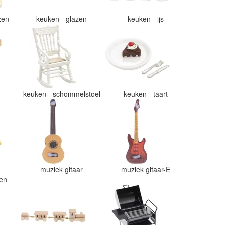
azen
keuken - glazen
keuken - ijs
e
keuken - schommelstoel
keuken - taart
muziek gitaar
muziek gitaar-E
ten