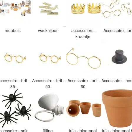
meubels
wasknijper
accessoiers -
Accessoire - br
kroontje
ccessoire - bril -
Accessoire - bril -
Accessoire - bril -
Accessoire - h
35
50
60
ccessoire - spin
fitting
tuin - bloempot
tuin - bloempot 