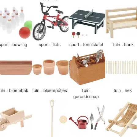
sport - bowling
sport - fiets
sport - tennistafel
Tuin - bank
tuin - bloembak
tuin - bloempotjes
Tuin -
tuin - hek
gereedschap