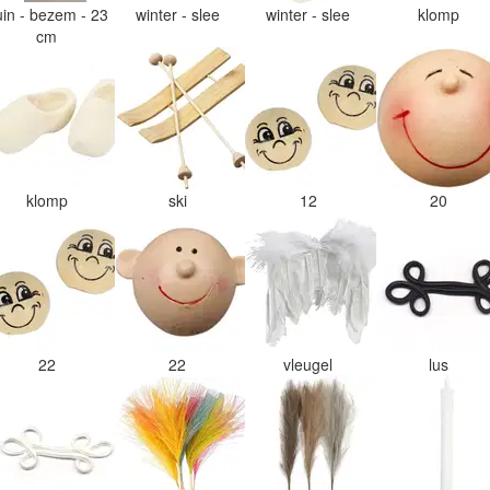
uin - bezem - 23
winter - slee
winter - slee
klomp
cm
klomp
ski
12
20
22
22
vleugel
lus