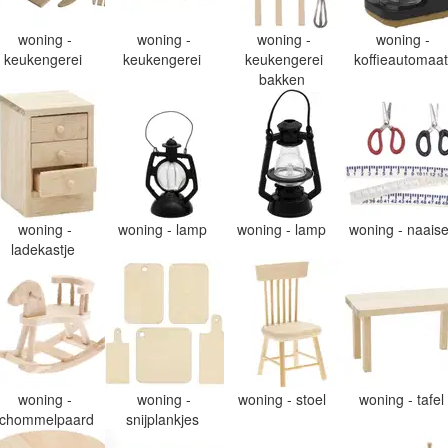
woning -
woning -
woning -
woning -
keukengerei
keukengerei
keukengerei
koffieautomaa
bakken
woning -
woning - lamp
woning - lamp
woning - naais
ladekastje
woning -
woning -
woning - stoel
woning - tafel
chommelpaard
snijplankjes