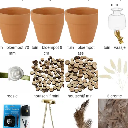
mm
uin - bloempot 70
tuin - bloempot 9
tuin - bloempot
tuin - vaasje
mm
cm
ass
roosje
houtschijf mini
houtschijf mini
3 creme