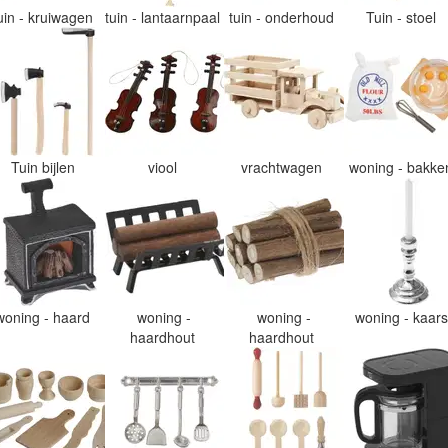
uin - kruiwagen
tuin - lantaarnpaal
tuin - onderhoud
Tuin - stoel
Tuin bijlen
viool
vrachtwagen
woning - bakk
woning - haard
woning -
woning -
woning - kaar
haardhout
haardhout