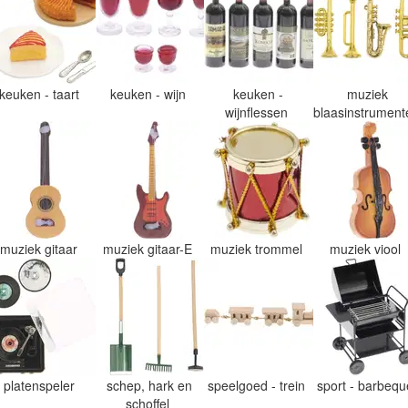
keuken - taart
keuken - wijn
keuken -
muziek
wijnflessen
blaasinstrumen
muziek gitaar
muziek gitaar-E
muziek trommel
muziek viool
platenspeler
schep, hark en
speelgoed - trein
sport - barbeq
schoffel