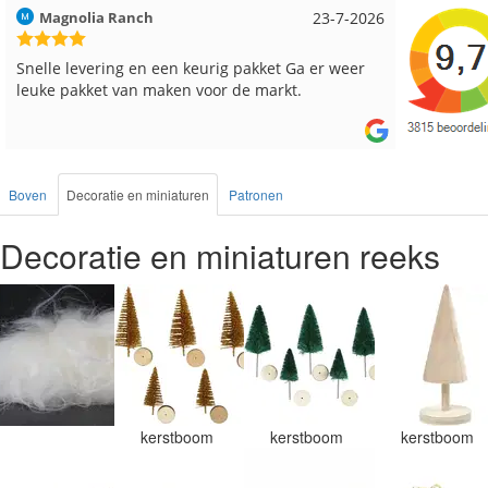
Hilde uit Loyers
17-7-2026
Loes uit
Reeds meerdere keren breigaren en breinaalden
Snelle le
besteld, altijd heel tevreden over de service.
Boven
Decoratie en miniaturen
Patronen
Decoratie en miniaturen reeks
kerstboom
kerstboom
kerstboom