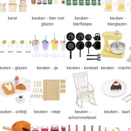
kerst
keuken - bier met
keuken -
keuken -
glazen
bierflesjes
bierglazen
euken - glazen
keuken - ijs
keuken - kookset
keuken - machi
keuken - ontbijt
keuken - rekje
keuken -
keuken - taar
schommelstoel