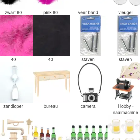
zwart 60
pink 60
veer band
vleugel
40
40
staven
staven
zandloper
bureau
camera
Hobby -
naaimachine