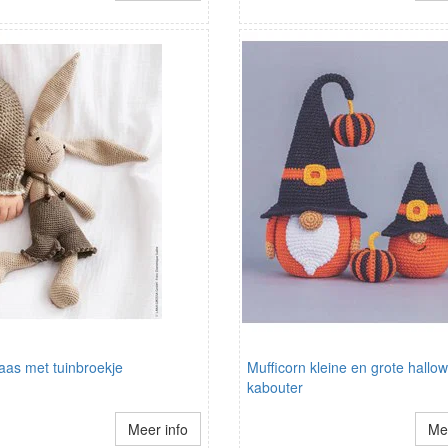
aas met tuinbroekje
Mufficorn kleine en grote hallo
kabouter
Meer info
Mee