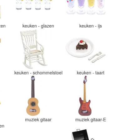
azen
keuken - glazen
keuken - ijs
e
keuken - schommelstoel
keuken - taart
muziek gitaar
muziek gitaar-E
ten