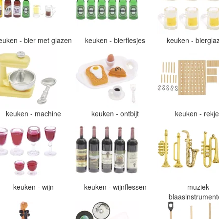
euken - bier met glazen
keuken - bierflesjes
keuken - biergl
keuken - machine
keuken - ontbijt
keuken - rekj
keuken - wijn
keuken - wijnflessen
muziek
blaasinstrumen