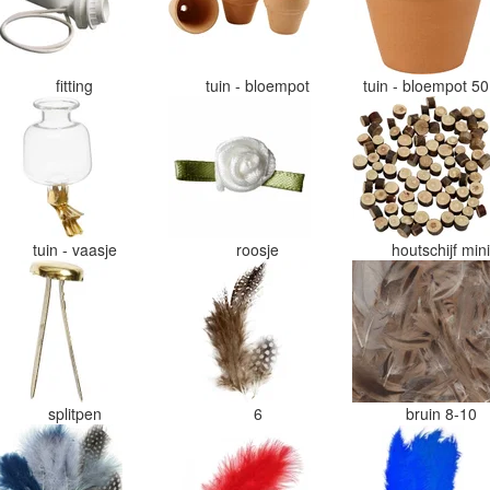
fitting
tuin - bloempot
tuin - bloempot 
tuin - vaasje
roosje
houtschijf min
splitpen
6
bruin 8-10