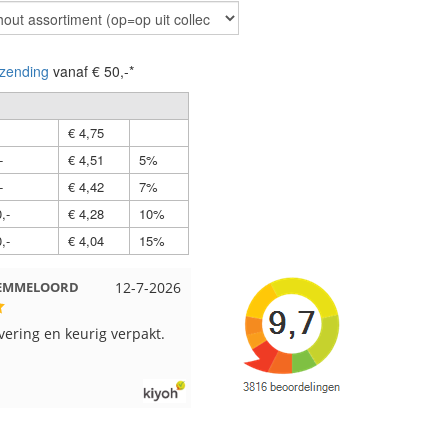
zending
vanaf € 50,-*
€ 4,75
-
€ 4,51
5%
-
€ 4,42
7%
,-
€ 4,28
10%
,-
€ 4,04
15%
7-2026
Nell uit Beuningen
12-7-2026
Wendy uit Ams
pakt.
Goed verpakt en snelgeleverd
Ruime keus aan 
kleuren en goed
verzonden. Enig
beetje jammer vi
in een doos wo
verschillende k