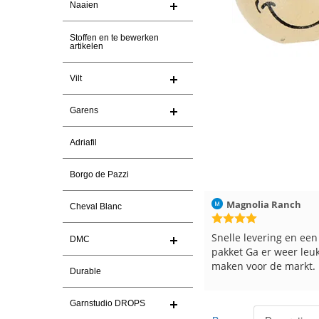
Naaien
Stoffen en te bewerken
artikelen
Vilt
Garens
Adriafil
Borgo de Pazzi
erlinden
30-7-2026
Magnolia Ranch
23-7-2026
Hil
Cheval Blanc
 En prima garen
Snelle levering en een keurig
Re
DMC
pakket Ga er weer leuke pakket van
en
maken voor de markt.
te
Durable
Garnstudio DROPS