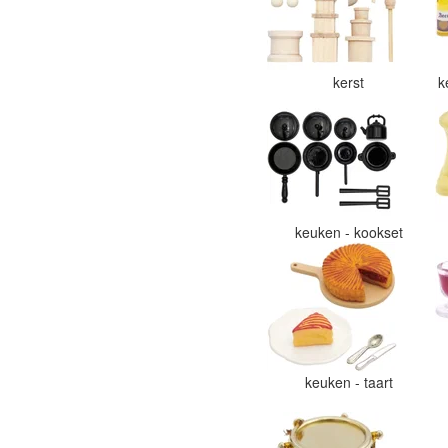
kerst
k
keuken - kookset
keuken - taart