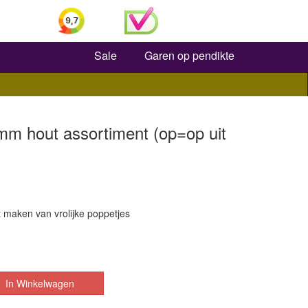
Zoeken
Sale
Garen op pendikte
mm hout assortiment (op=op uit
 maken van vrolijke poppetjes