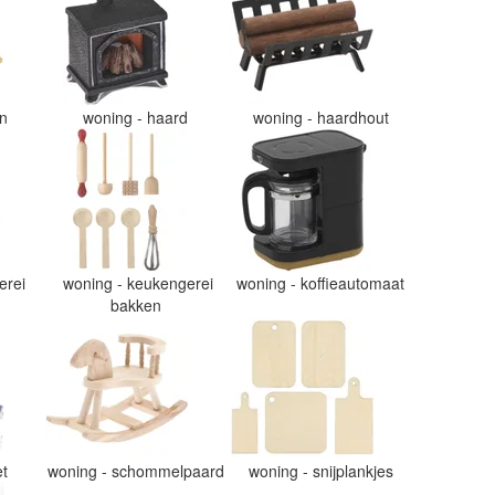
en
woning - haard
woning - haardhout
erei
woning - keukengerei
woning - koffieautomaat
bakken
et
woning - schommelpaard
woning - snijplankjes