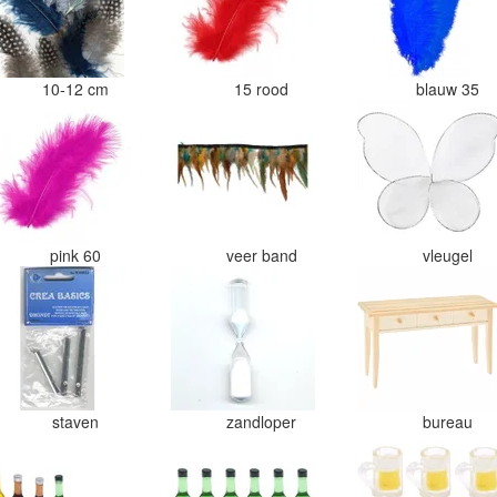
10-12 cm
15 rood
blauw 35
pink 60
veer band
vleugel
staven
zandloper
bureau