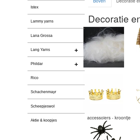
Boven
Decoratie e
Istex
Decoratie e
Lammy yarns
Lana Grossa
Lang Yarns
Phildar
Rico
Schachenmayr
Scheepjeswol
accessoiers - kroontje
Aktie & koopjes