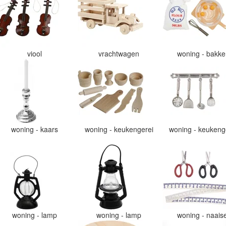
viool
vrachtwagen
woning - bakk
woning - kaars
woning - keukengerei
woning - keukeng
woning - lamp
woning - lamp
woning - naais